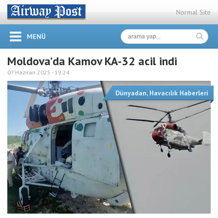
Normal Site
MENÜ
Moldova’da Kamov KA-32 acil indi
07 Haziran 2025 -
19:24
Dünyadan
,
Havacılık Haberleri