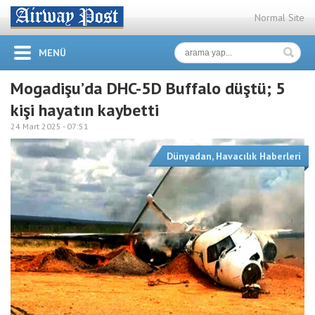
Normal Site
MENÜ
Mogadişu’da DHC-5D Buffalo düştü; 5
kişi hayatın kaybetti
24 Mart 2025 -
07:51
Dünyadan
,
Havacılık Haberleri