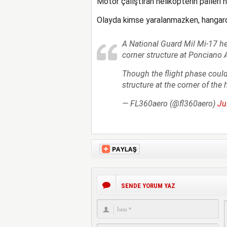
Motor çalıştıran helikopterin palleri 
Olayda kimse yaralanmazken, hangard
A National Guard Mil Mi-17 he
corner structure at Ponciano A
Though the flight phase could 
structure at the corner of th
— FL360aero (@fl360aero)
Ju
SENDE YORUM YAZ