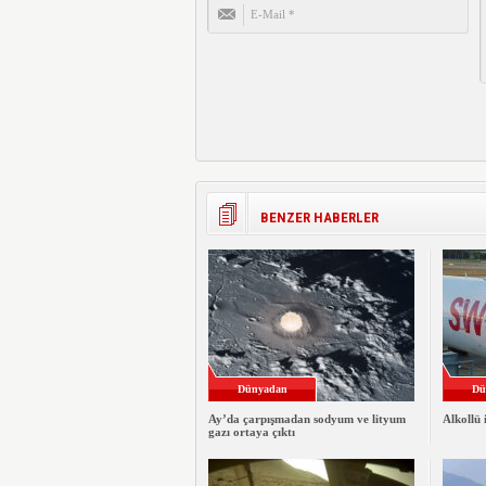
BENZER HABERLER
Dünyadan
Dü
Ay’da çarpışmadan sodyum ve lityum
Alkollü 
gazı ortaya çıktı