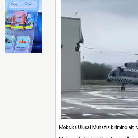
FAA Marine One helikopteri
Meksika Ulusal Muhafız birimine ait M