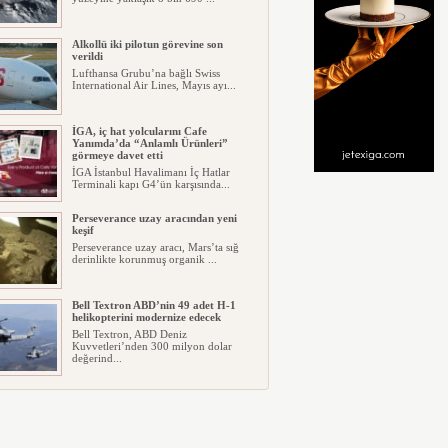
Alkollü iki pilotun görevine son
verildi
Lufthansa Grubu’na bağlı Swiss
International Air Lines, Mayıs ayı...
İGA, iç hat yolcularını Cafe
Yanımda’da “Anlamlı Ürünleri”
görmeye davet etti
İGA İstanbul Havalimanı İç Hatlar
Terminali kapı G4’ün karşısında...
Perseverance uzay aracından yeni
keşif
Perseverance uzay aracı, Mars’ta sığ
derinlikte korunmuş organik ...
Bell Textron ABD’nin 49 adet H-1
helikopterini modernize edecek
Bell Textron, ABD Deniz
Kuvvetleri’nden 300 milyon dolar
değerind...
Hitit Bilişim 500’de Sektörel Yazılım
Birincisi
Havacılık ve seyahat teknolojileri
alanında dünyanın en büyük şir...