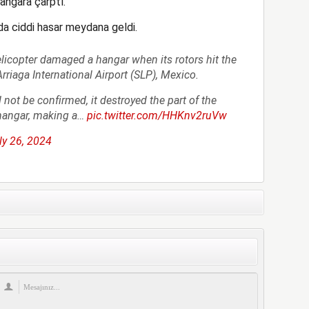
hangara çarptı.
a ciddi hasar meydana geldi.
licopter damaged a hangar when its rotors hit the
rriaga International Airport (SLP), Mexico.
not be confirmed, it destroyed the part of the
e hangar, making a…
pic.twitter.com/HHKnv2ruVw
ly 26, 2024