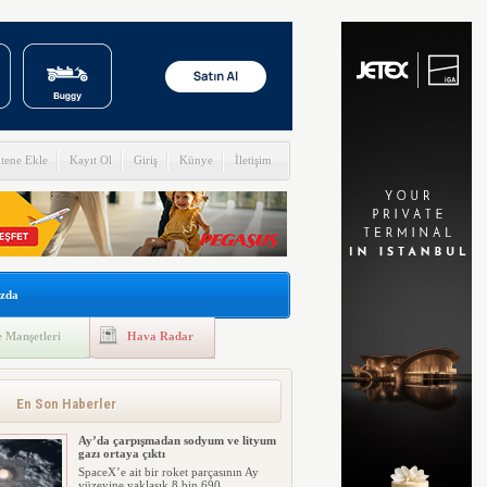
itene Ekle
Kayıt Ol
Giriş
Künye
İletişim
zda
 Manşetleri
Hava Radar
En Son Haberler
Ay’da çarpışmadan sodyum ve lityum
gazı ortaya çıktı
SpaceX’e ait bir roket parçasının Ay
yüzeyine yaklaşık 8 bin 690 ...