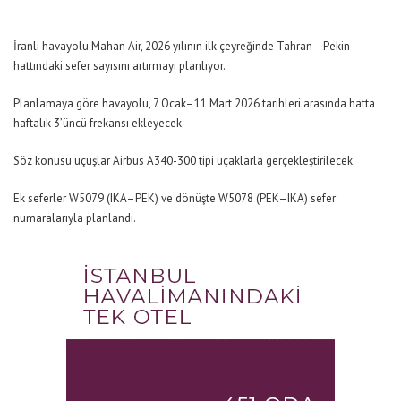
İranlı havayolu Mahan Air, 2026 yılının ilk çeyreğinde Tahran– Pekin
hattındaki sefer sayısını artırmayı planlıyor.
Planlamaya göre havayolu, 7 Ocak–11 Mart 2026 tarihleri arasında hatta
haftalık 3’üncü frekansı ekleyecek.
Söz konusu uçuşlar Airbus A340-300 tipi uçaklarla gerçekleştirilecek.
Ek seferler W5079 (IKA–PEK) ve dönüşte W5078 (PEK–IKA) sefer
numaralarıyla planlandı.