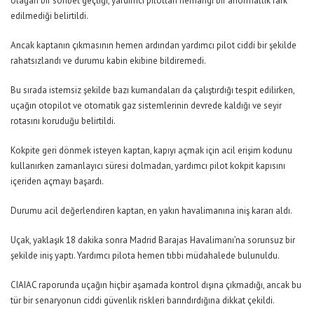
olağan bir sohbet geçtiği, yardımcı pilottan herhangi bir anormallik fark
edilmediği belirtildi.
Ancak kaptanın çıkmasının hemen ardından yardımcı pilot ciddi bir şekilde
rahatsızlandı ve durumu kabin ekibine bildiremedi.
Bu sırada istemsiz şekilde bazı kumandaları da çalıştırdığı tespit edilirken,
uçağın otopilot ve otomatik gaz sistemlerinin devrede kaldığı ve seyir
rotasını koruduğu belirtildi.
Kokpite geri dönmek isteyen kaptan, kapıyı açmak için acil erişim kodunu
kullanırken zamanlayıcı süresi dolmadan, yardımcı pilot kokpit kapısını
içeriden açmayı başardı.
Durumu acil değerlendiren kaptan, en yakın havalimanına iniş kararı aldı.
Uçak, yaklaşık 18 dakika sonra Madrid Barajas Havalimanı’na sorunsuz bir
şekilde iniş yaptı. Yardımcı pilota hemen tıbbi müdahalede bulunuldu.
CIAIAC raporunda uçağın hiçbir aşamada kontrol dışına çıkmadığı, ancak bu
tür bir senaryonun ciddi güvenlik riskleri barındırdığına dikkat çekildi.