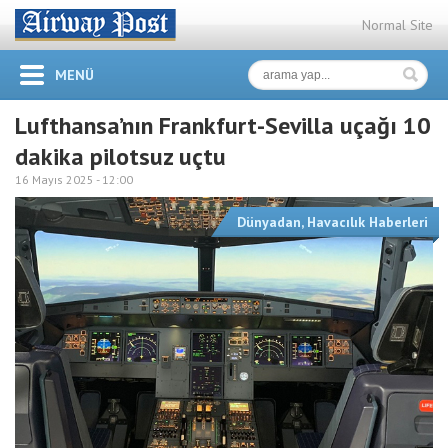
Normal Site
MENÜ
Lufthansa’nın Frankfurt-Sevilla uçağı 10
dakika pilotsuz uçtu
16 Mayıs 2025 -
12:00
Dünyadan
,
Havacılık Haberleri