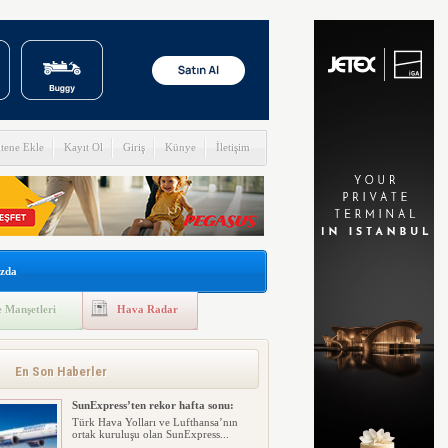
itene Ekle
Kayıt Ol
Giriş
Künye
İletişim
zda
 Manşetleri
Hava Radar
En Son Haberler
SunExpress’ten rekor hafta sonu:
Türk Hava Yolları ve Lufthansa’nın
ortak kuruluşu olan SunExpress...