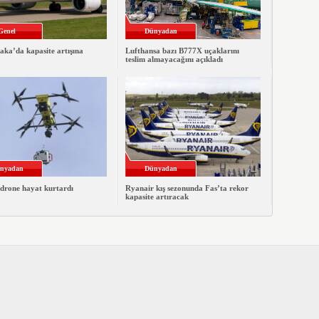
Genel
Dünyadan
ka’da kapasite artışına
Lufthansa bazı B777X uçaklarını
teslim almayacağını açıkladı
nyadan
Dünyadan
 drone hayat kurtardı
Ryanair kış sezonunda Fas’ta rekor
kapasite artıracak