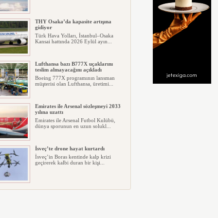
THY Osaka’da kapasite artışına
gidiyor
Türk Hava Yolları, İstanbul–Osaka
Kansai hattında 2026 Eylül ayın...
Lufthansa bazı B777X uçaklarını
teslim almayacağını açıkladı
Boeing 777X programının lansman
müşterisi olan Lufthansa, üretimi...
Emirates ile Arsenal sözleşmeyi 2033
yılına uzattı
Emirates ile Arsenal Futbol Kulübü,
dünya sporunun en uzun solukl...
İsveç’te drone hayat kurtardı
İsveç’in Boras kentinde kalp krizi
geçirerek kalbi duran bir kişi...
Ryanair kış sezonunda Fas’ta rekor
kapasite artıracak
Ryanair, 2026/27 kış sezonunda Fas
için tarihinin en büyük uçuş p...