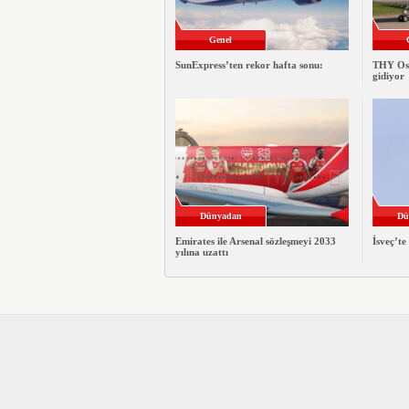
Genel
SunExpress’ten rekor hafta sonu:
THY Osa
gidiyor
Dünyadan
Dü
Emirates ile Arsenal sözleşmeyi 2033
İsveç’te
yılına uzattı