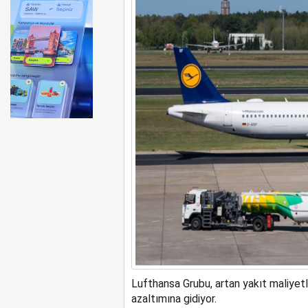
ABD merkezli Apollo Easyje
Lufthansa Grubu, artan yakıt maliyetl
azaltımına gidiyor.