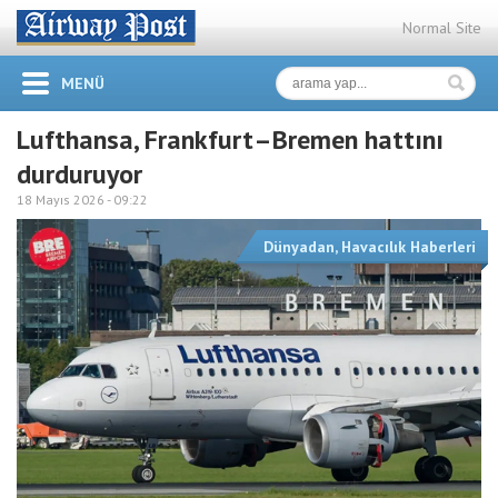
Normal Site
MENÜ
Lufthansa, Frankfurt–Bremen hattını
durduruyor
18 Mayıs 2026 -
09:22
Dünyadan
,
Havacılık Haberleri