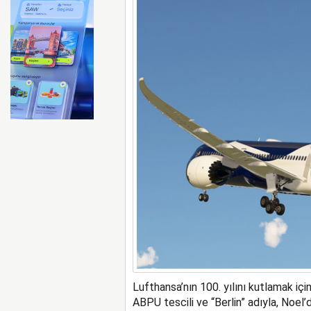
İberia Havayolu 12 Ağusto
Lufthansa’nın 100. yılını kutlamak iç
ABPU tescili ve “Berlin” adıyla, Noel