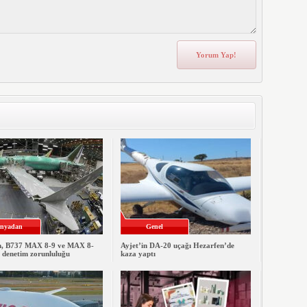
nyadan
Genel
, B737 MAX 8-9 ve MAX 8-
Ayjet’in DA-20 uçağı Hezarfen’de
e denetim zorunluluğu
kaza yaptı