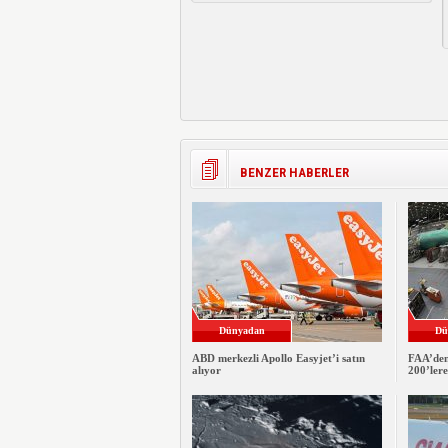
BENZER HABERLER
Dünyadan
Dü
ABD merkezli Apollo Easyjet’i satın
FAA’den
alıyor
200’ler