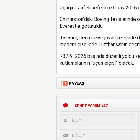
Uçağın tarifeli seferlere Ocak 2026’d
Charleston’daki Boeing tesislerinde öz
Everett’e götürüldü.
Tasarım, derin mavi gövde üzerinde d
modern çizgilerle Lufthansa’nın geçmi
787-9, 2026 başında düzenli yolcu sef
kutlamalarının “uçan elçisi” olacak.
SENDE YORUM YAZ