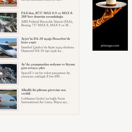
FAA’den, B737 MAX 8-9 ve MAX 8-
200’lere denetim zorunluluğu
ABD Federal Havacılık İdaresi (FAA),
Boeing 737 MAX 8, MAX 9 ve M...
Ayjet’in DA-20 uçağı Hezarfen’de
kaza yaptı
İstanbul Çatalca’da Ayjet uçuş okuluna
Diamond DA-20 tipi uçak ka...
Ay’da çarpışmadan sodyum ve lityum
gazı ortaya çıktı
SpaceX’e ait bir roket parçasının Ay
yüzeyine yaklaşık 8 bin 690 ...
Alkollü iki pilotun görevine son
verildi
Lufthansa Grubu’na bağlı Swiss
International Air Lines, Mayıs ayı...
İGA, iç hat yolcularını Cafe
Yanımda’da “Anlamlı Ürünleri”
görmeye davet etti
İGA İstanbul Havalimanı İç Hatlar
Terminali kapı G4’ün karşısında...