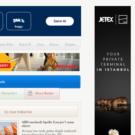
itene Ekle
Kayıt Ol
Giriş
Künye
İletişim
zda
 Manşetleri
Hava Radar
En Son Haberler
ABD merkezli Apollo Easyjet’i satın
alıyor
Avrupa’nın önde gelen düşük maliyetli
havayollarından EasyJet, AB...