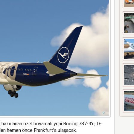
s’ta özel uçuş yapacak
in hazırlanan özel boyamalı yeni Boeing 787-9’u, D-
’den hemen önce Frankfurt’a ulaşacak.