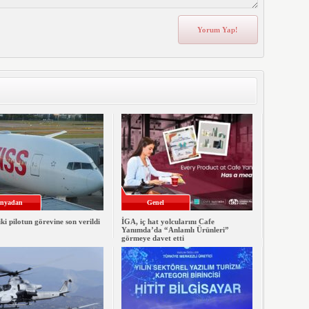
nyadan
Genel
iki pilotun görevine son verildi
İGA, iç hat yolcularını Cafe
Yanımda’da “Anlamlı Ürünleri”
görmeye davet etti