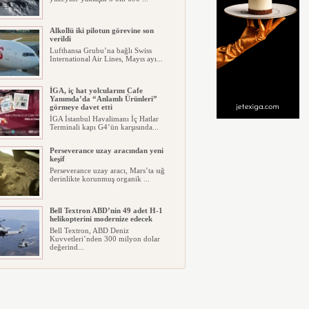
Alkollü iki pilotun görevine son
verildi
Lufthansa Grubu’na bağlı Swiss
International Air Lines, Mayıs ayı...
İGA, iç hat yolcularını Cafe
Yanımda’da “Anlamlı Ürünleri”
görmeye davet etti
İGA İstanbul Havalimanı İç Hatlar
Terminali kapı G4’ün karşısında...
Perseverance uzay aracından yeni
keşif
Perseverance uzay aracı, Mars’ta sığ
derinlikte korunmuş organik ...
Bell Textron ABD’nin 49 adet H-1
helikopterini modernize edecek
Bell Textron, ABD Deniz
Kuvvetleri’nden 300 milyon dolar
değerind...
Hitit Bilişim 500’de Sektörel Yazılım
Birincisi
Havacılık ve seyahat teknolojileri
alanında dünyanın en büyük şir...