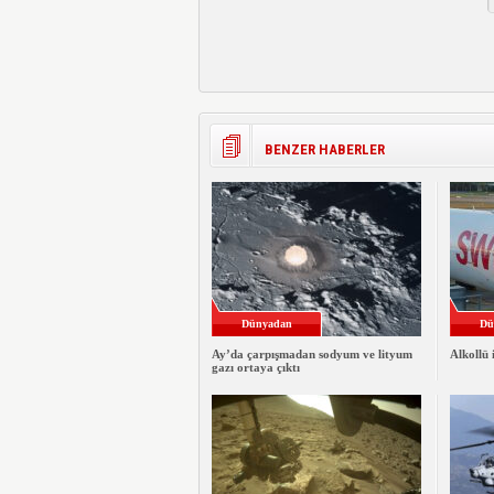
BENZER HABERLER
Dünyadan
Dü
Ay’da çarpışmadan sodyum ve lityum
Alkollü 
gazı ortaya çıktı