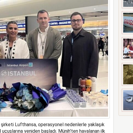
ne soruşturma başlattı
 şirketi Lufthansa, operasyonel nedenlerle yaklaşık
l uçuşlarına yeniden başladı. Münih’ten havalanan ilk