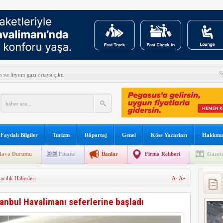
S
ve lityum gazı ortaya çıktı
e son verildi
fe Yanımda’da “Anlamlı Ürünleri” görmeye davet etti
n yeni keşif
Faydalı Bilgiler
Turizm
Röportaj
Genel
Köse Yazarları
Hakkımı
det H-1 helikopterini modernize edecek
ava Durumu
Finans
İlanlar
Firma Rehberi
Gazete
el Yazılım Birincisi
acılık Haberleri
A-
A+
s’ta özel uçuş yapacak
 açıkladı
anbul Havalimanı seferlerine başladı
reve gidiyor