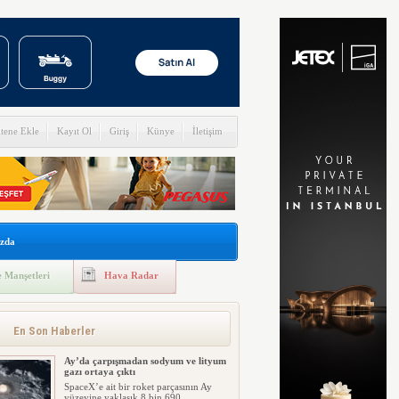
itene Ekle
Kayıt Ol
Giriş
Künye
İletişim
zda
 Manşetleri
Hava Radar
En Son Haberler
Ay’da çarpışmadan sodyum ve lityum
gazı ortaya çıktı
SpaceX’e ait bir roket parçasının Ay
yüzeyine yaklaşık 8 bin 690 ...