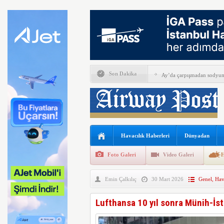
Son Dakika
Ay’da çarpışmadan sodyum 
Alkollü iki pilotun görevin
İGA, iç hat yolcularını Ca
Perseverance uzay aracında
Havacılık Haberleri
Dünyadan
Bell Textron ABD’nin 49 a
Foto Galeri
Video Galeri
H
Hitit Bilişim 500’de Sektör
Emin Çalkılıç
30 Mart 2026
Genel
,
Hav
İberia Havayolu 12 Ağusto
SpaceX ilk çeyrek verlerini
Lufthansa 10 yıl sonra Münih-İst
EasyJet kabin memurları g