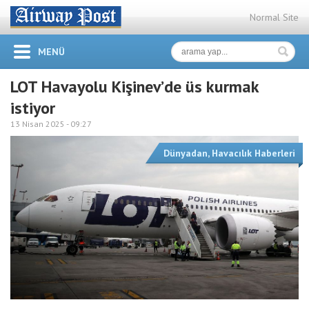
Normal Site
MENÜ
LOT Havayolu Kişinev’de üs kurmak
istiyor
13 Nisan 2025 -
09:27
Dünyadan
,
Havacılık Haberleri