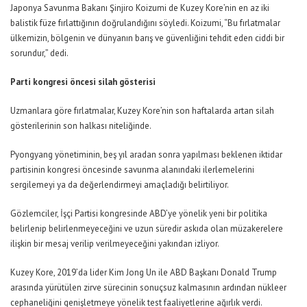
Japonya Savunma Bakanı Şinjiro Koizumi de Kuzey Kore’nin en az iki
balistik füze fırlattığının doğrulandığını söyledi. Koizumi, “Bu fırlatmalar
ülkemizin, bölgenin ve dünyanın barış ve güvenliğini tehdit eden ciddi bir
sorundur,” dedi.
Parti kongresi öncesi silah gösterisi
Uzmanlara göre fırlatmalar, Kuzey Kore’nin son haftalarda artan silah
gösterilerinin son halkası niteliğinde.
Pyongyang yönetiminin, beş yıl aradan sonra yapılması beklenen iktidar
partisinin kongresi öncesinde savunma alanındaki ilerlemelerini
sergilemeyi ya da değerlendirmeyi amaçladığı belirtiliyor.
Gözlemciler, İşçi Partisi kongresinde ABD’ye yönelik yeni bir politika
belirlenip belirlenmeyeceğini ve uzun süredir askıda olan müzakerelere
ilişkin bir mesaj verilip verilmeyeceğini yakından izliyor.
Kuzey Kore, 2019’da lider Kim Jong Un ile ABD Başkanı Donald Trump
arasında yürütülen zirve sürecinin sonuçsuz kalmasının ardından nükleer
cephaneliğini genişletmeye yönelik test faaliyetlerine ağırlık verdi.