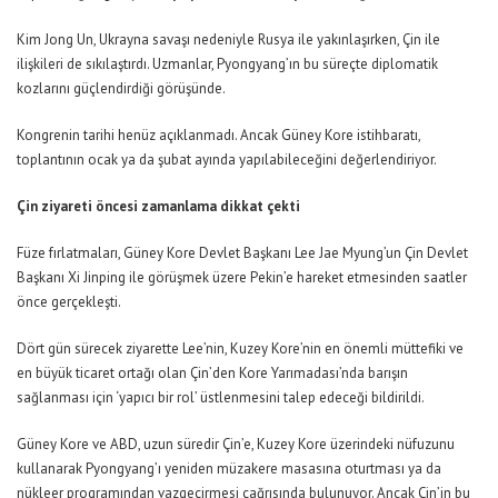
Kim Jong Un, Ukrayna savaşı nedeniyle Rusya ile yakınlaşırken, Çin ile
ilişkileri de sıkılaştırdı. Uzmanlar, Pyongyang’ın bu süreçte diplomatik
kozlarını güçlendirdiği görüşünde.
Kongrenin tarihi henüz açıklanmadı. Ancak Güney Kore istihbaratı,
toplantının ocak ya da şubat ayında yapılabileceğini değerlendiriyor.
Çin ziyareti öncesi zamanlama dikkat çekti
Füze fırlatmaları, Güney Kore Devlet Başkanı Lee Jae Myung’un Çin Devlet
Başkanı Xi Jinping ile görüşmek üzere Pekin’e hareket etmesinden saatler
önce gerçekleşti.
Dört gün sürecek ziyarette Lee’nin, Kuzey Kore’nin en önemli müttefiki ve
en büyük ticaret ortağı olan Çin’den Kore Yarımadası’nda barışın
sağlanması için ‘yapıcı bir rol’ üstlenmesini talep edeceği bildirildi.
Güney Kore ve ABD, uzun süredir Çin’e, Kuzey Kore üzerindeki nüfuzunu
kullanarak Pyongyang’ı yeniden müzakere masasına oturtması ya da
nükleer programından vazgeçirmesi çağrısında bulunuyor. Ancak Çin’in bu