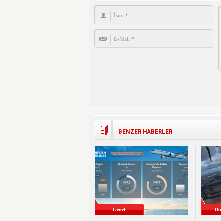
BENZER HABERLER
Genel
Dü