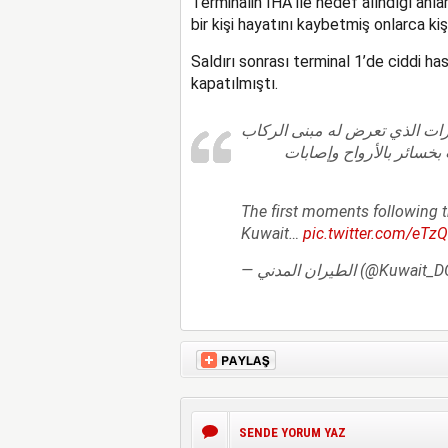
Terminalin İHA ile hedef alındığı anla
bir kişi hayatını kaybetmiş onlarca kiş
Saldırı sonrası terminal 1’de ciddi h
kapatılmıştı.
يرات الذي تعرض له مبنى الركاب
T1 دولي بتاريخ 3 يونيو 2026 وتسبب بخسائر بالأرواح وإصابات
The first moments following th
Kuwait…
pic.twitter.com/eT
— الطيران المدني (@Kuw
SENDE YORUM YAZ