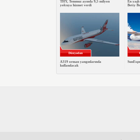
THY, Temmuz ayında 9,5 milyon
En yaşlı
yolcuya hizmet verdi
Betty B
Dünyadan
A319 orman yangınlarında
SunExpre
kullanılacak