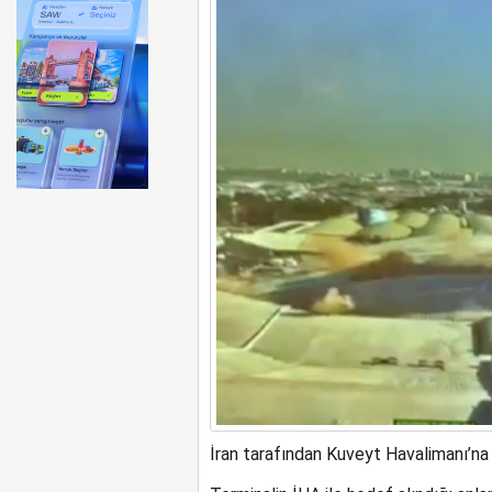
Ryanair kış sezonunda Fas’t
İran tarafından Kuveyt Havalimanı’na y