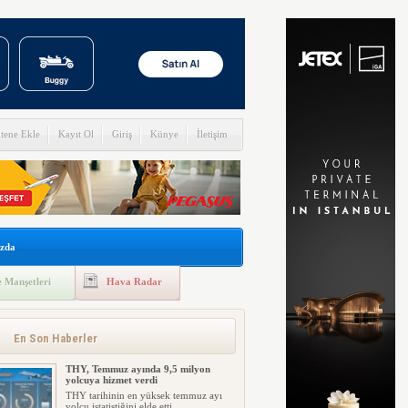
itene Ekle
Kayıt Ol
Giriş
Künye
İletişim
zda
 Manşetleri
Hava Radar
En Son Haberler
THY, Temmuz ayında 9,5 milyon
yolcuya hizmet verdi
THY tarihinin en yüksek temmuz ayı
yolcu istatistiğini elde etti....