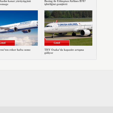
 kadın kanat yürüyüşçüsü
Boeing ile Ethiopian Airlines B787
romage
işbirliğini genişletti
Genel
Genel
ss’ten rekor hafta sonu:
THY Osaka’da kapasite artışına
gidiyor