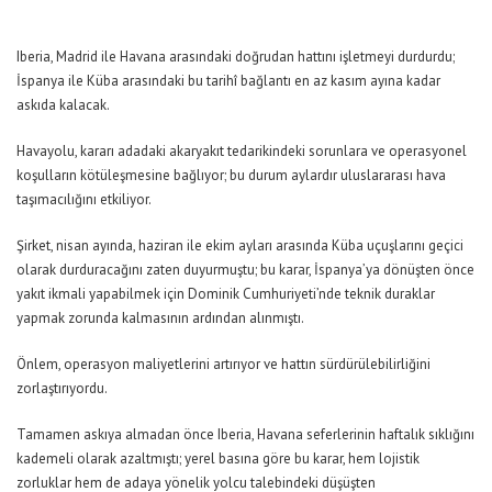
Iberia, Madrid ile Havana arasındaki doğrudan hattını işletmeyi durdurdu;
İspanya ile Küba arasındaki bu tarihî bağlantı en az kasım ayına kadar
askıda kalacak.
Havayolu, kararı adadaki akaryakıt tedarikindeki sorunlara ve operasyonel
koşulların kötüleşmesine bağlıyor; bu durum aylardır uluslararası hava
taşımacılığını etkiliyor.
Şirket, nisan ayında, haziran ile ekim ayları arasında Küba uçuşlarını geçici
olarak durduracağını zaten duyurmuştu; bu karar, İspanya’ya dönüşten önce
yakıt ikmali yapabilmek için Dominik Cumhuriyeti’nde teknik duraklar
yapmak zorunda kalmasının ardından alınmıştı.
Önlem, operasyon maliyetlerini artırıyor ve hattın sürdürülebilirliğini
zorlaştırıyordu.
Tamamen askıya almadan önce Iberia, Havana seferlerinin haftalık sıklığını
kademeli olarak azaltmıştı; yerel basına göre bu karar, hem lojistik
zorluklar hem de adaya yönelik yolcu talebindeki düşüşten