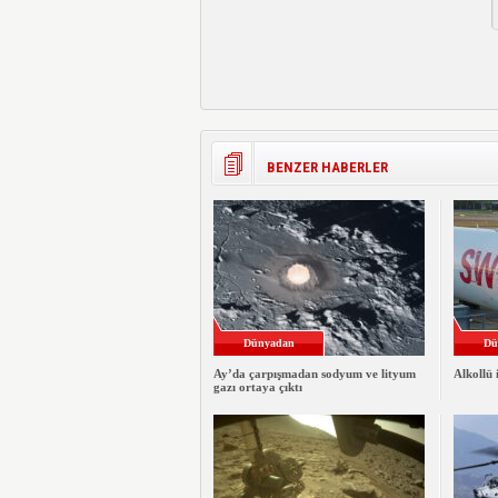
BENZER HABERLER
Dünyadan
Dü
Ay’da çarpışmadan sodyum ve lityum
Alkollü 
gazı ortaya çıktı