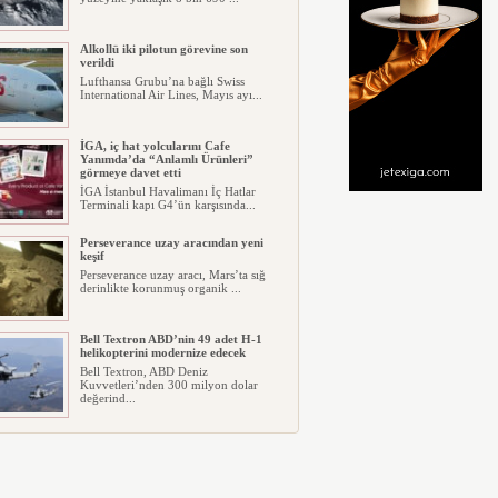
Alkollü iki pilotun görevine son
verildi
Lufthansa Grubu’na bağlı Swiss
International Air Lines, Mayıs ayı...
İGA, iç hat yolcularını Cafe
Yanımda’da “Anlamlı Ürünleri”
görmeye davet etti
İGA İstanbul Havalimanı İç Hatlar
Terminali kapı G4’ün karşısında...
Perseverance uzay aracından yeni
keşif
Perseverance uzay aracı, Mars’ta sığ
derinlikte korunmuş organik ...
Bell Textron ABD’nin 49 adet H-1
helikopterini modernize edecek
Bell Textron, ABD Deniz
Kuvvetleri’nden 300 milyon dolar
değerind...
Hitit Bilişim 500’de Sektörel Yazılım
Birincisi
Havacılık ve seyahat teknolojileri
alanında dünyanın en büyük şir...