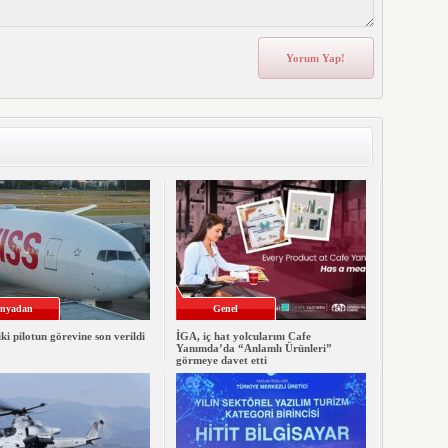
nyadan
Genel
iki pilotun görevine son verildi
İGA, iç hat yolcularını Cafe
Yanımda’da “Anlamlı Ürünleri”
görmeye davet etti