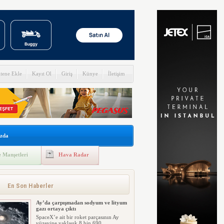
itene Ekle
Kayıt Ol
Giriş
Künye
İletişim
zda
 Manşetleri
Hava Radar
En Son Haberler
Ay’da çarpışmadan sodyum ve lityum
gazı ortaya çıktı
SpaceX’e ait bir roket parçasının Ay
yüzeyine yaklaşık 8 bin 690 ...