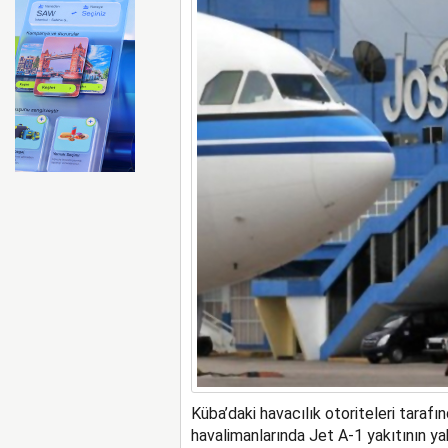
FAA Marine One helikopteri
Küba’daki havacılık otoriteleri taraf
havalimanlarında Jet A-1 yakıtının ya