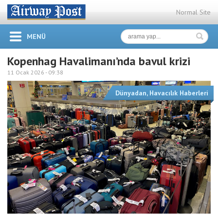
Normal Site
MENÜ
Kopenhag Havalimanı’nda bavul krizi
11 Ocak 2026 -
09:38
Dünyadan
,
Havacılık Haberleri