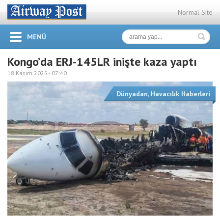
Normal Site
MENÜ
Kongo’da ERJ-145LR inişte kaza yaptı
18 Kasım 2025 -
07:40
Dünyadan
,
Havacılık Haberleri