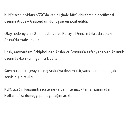
KLM’e ait bir Airbus A330’da kabin içinde büyük bir farenin görülmesi
üzerine Aruba–Amsterdam dönüş seferi iptal edildi.
Olay nedeniyle 250’den fazla yolcu Karayip Denizi’ndeki ada ülkesi
Aruba’da mahsur kaldı.
Uçak, Amsterdam Schiphol’den Aruba ve Bonaire’e sefer yaparken Atlantik
üzerindeyken kemirgen fark edildi.
Güvenlik gerekçesiyle uçuş Aruba’ya devam etti, varışın ardından uçak
servis dışı bırakıldı.
KLM, uçağın kapsamlı inceleme ve derin temizlik tamamlanmadan
Hollanda’ya dönüş yapamayacağını açıkladı.