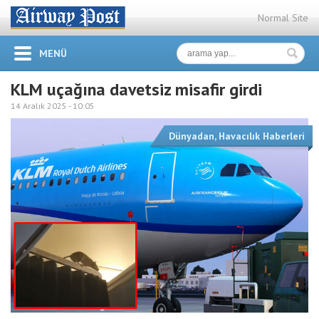
Normal Site
MENÜ
KLM uçağına davetsiz misafir girdi
14 Aralık 2025 -
10:05
Dünyadan
,
Havacılık Haberleri