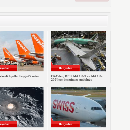
nyadan
Dünyadan
ezli Apollo Easyjet’i satın
FAA’den, B737 MAX 8-9 ve MAX 8-
200’lere denetim zorunluluğu
nyadan
Dünyadan