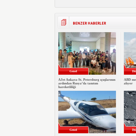
BENZER HABERLER
Genel
Dü
AJet Ankara-St. Petersburg ıçuşlarının
ABD merk
ardından Rusya’da tanıtım
alıyor
hareketliliği
Genel
Dü