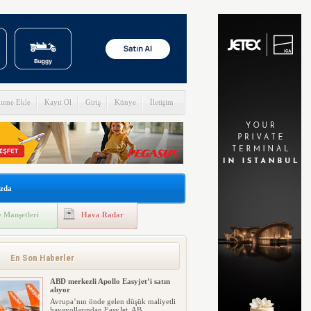
itene Ekle
Kayıt Ol
Giriş
Künye
İletişim
zda
 Manşetleri
Hava Radar
AJet Ankara-St. Petersburg
ıçuşlarının ardından Rusya’da
tanıtım hareketliliği
AJet’in Ankara ile St. Petersburg
En Son Haberler
arasında başlattığı direkt uçuş...
ABD merkezli Apollo Easyjet’i satın
alıyor
Avrupa’nın önde gelen düşük maliyetli
havayollarından EasyJet, AB...