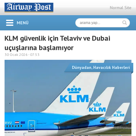
Normal Site
MENÜ
KLM güvenlik için Telaviv ve Dubai
uçuşlarına başlamıyor
30 Ocak 2026 -
07:53
Dünyadan
,
Havacılık Haberleri