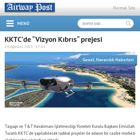
Normal Site
MENÜ
KKTC’de “Vizyon Kıbrıs“ prejesi
24 Ağustos 2025 -
17:11
Genel
,
Havacılık Haberleri
Taşyapı ve T&T Havalimanı İşletmeciliği Yönetim Kurulu Başkanı Emrullah
Turanlı
KKTC’de yapılabilecek
radikal
projeler ile
adanın bir cazibe merkezi