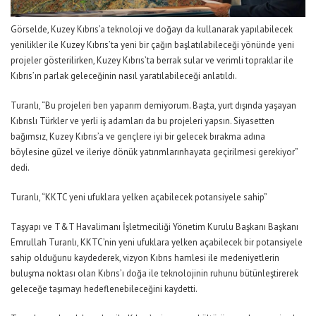
Görselde
, Kuzey Kıbrıs’a teknoloji ve doğayı da kullanarak yapılabilecek
yenilikler ile Kuzey Kıbrıs’ta yeni bir çağın başlatılabileceği
yönünde yeni
projeler gösterilirken,
Kuzey Kıbrıs’ta berrak sular ve verimli topraklar ile
Kıbrıs’ın parlak geleceğinin nasıl yaratılabileceği
anlatıldı.
Turanlı, “Bu projeleri ben yaparım demiyorum. Başta, yurt dışında yaşayan
Kıbrıslı Türkler ve yerli iş adamları da bu projeleri yapsın. Siyasetten
bağımsız, Kuzey Kıbrıs’
a
ve gençlere iyi bir gelecek bırakma adına
böylesine güzel ve ileriye dönük yatırımları
n
hayata geçirilmesi gerekiyor”
dedi.
Turanlı, “KKTC yeni ufuklara yelken açabilecek potansiyele sahip”
Taşyapı ve T&T Havalimanı İşletmeciliği
Yönetim Kurulu Başkanı
Başkanı
Emrullah Turanlı,
KKTC’nin ye
n
i ufuklara yelken açabilecek bir potansiyele
sahip olduğunu kaydederek,
vizyon Kıbrıs hamlesi ile medeniyetlerin
buluşma noktası olan Kıbrıs’ı
doğa ile teknolojinin ruhunu bütünleştirerek
geleceğe taşımayı hedeflenebileceğini kaydetti.