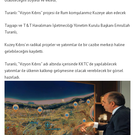
olabileceğini söyled
i ve ekledi;
Turanlı:
“Vizyon Kıbrıs”
pro
jesi
ile
Rum
komşularımız Kuzey
e akın edecek
Taşyapı ve T&T Havalimanı İşletmeciliği
Yönetim Kurulu Başkanı Emrullah
Turanlı,
Kuzey K
ı
brıs’ın radikal projeler ve yatırımlar ile bir cazibe merkezi haline
gelebileceğini kaydetti.
Turanlı,
“Vizyon Kıbrıs” adı altında
içerisinde
KKTC’
de
yapılabilecek
yatırımlar
ile
ülkenin kalkın
ıp gelişmesine
olacak vere
bilecek
bir
görsel
hazırladı.