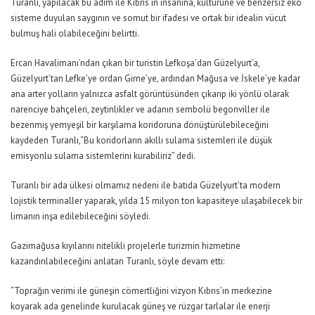
Turanlı, y
apılacak bu adım
ile
Kıbrıs’ın
insanına,
kültürüne ve benzersiz eko
sisteme duyulan saygının ve
somut bir ifadesi ve ortak bir idealin vücut
bulmuş hali olabil
e
ceğini belirtti.
Ercan Havalimanı’ndan çıkan bir turistin Lefkoşa’dan Güzelyurt’a,
Güzelyurt’tan Lefke’ye ordan Girne’ye, ardından Mağusa ve İskele’ye kadar
ana arter yolların
yalnızca asfalt görüntüsünden çıkarıp iki yönlü olarak
nar
e
nciye bahçeleri
, zeytinlikler ve adanın sembolü begonviller ile
bezenmiş
yemyeşil bir karşılama koridoruna dönüştürülebileceğini
kaydeden Turanlı
,
“Bu koridorların akıllı sulama sistemleri ile düşük
emisyonlu sulama sistemler
ini kurabiliriz” dedi.
Turanlı bir ada ülkesi olmamız nedeni ile batıda Güzelyurt’ta modern
lojistik terminaller yaparak,
yılda 15 milyon ton kapasiteye ulaşabilecek bir
limanın inşa edilebile
ce
ğini söyledi.
Gazimağusa kıyılarını nitelikli projelerle turizmin hizmetine
kazandırılabileceğini anlatan Turanlı, söyle devam etti:
“Toprağın verimi ile güneşin cömertliğini vizyon Kıbrıs’ın merkezine
koyarak ada genelinde kurulacak güneş ve rüzgar tarlalar ile enerji