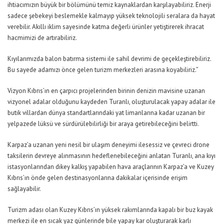
ihtiacımızın büyük bir bölümünü temiz kaynaklardan karşılayabiliriz. Enerji
sadece şebekeyi beslemekle kalmayıp yüksek teknolojili seralara da hayat
verebilir. Akıllı iklim sayesinde katma değerli ürünler yetiştirerek ihracat
hacmimizi de artırabiliriz.
Kıyılarımızda balon batırma sistemi ile sahil devrimi de geçekleştirebiliriz.
Bu sayede adamızı önce gelen turizm merkezleri arasına koyabiliriz.”
Vizyon Kıbrıs’ın en çarpıcı projelerinden birinin denizin mavisine uzanan
vizyonel adalar olduğunu kaydeden Turanlı,
oluşturulacak yapay adalar ile
butik villardan dünya standartlarındaki yat limanlarına kadar uzanan
bir
yelpazede lüksü ve sürdürülebilir
liği bir araya getirebileceğini belirtti.
Karpaz’a uzanan yeni nesil bir ulaşım deneyimi ile
sessiz ve çevreci drone
taksilerin devreye alınmasının hedeflenebileceğini anlatan Turanlı,
ana kıyı
istasyonlarından dikey kalkış yapabilen hava araçlarının
K
arpaz
’
a ve Kuzey
Kıbrıs’ın önde gelen destinasyonlarına dakikalar içerisinde erişim
sağlayabilir.
Turizm adası olan Kuzey Kıbrıs’ın yüksek rakımlarında kapalı bir buz kayak
merkezi
ile en sıcak yaz günlerinde bile yapay kar oluşturarak karlı