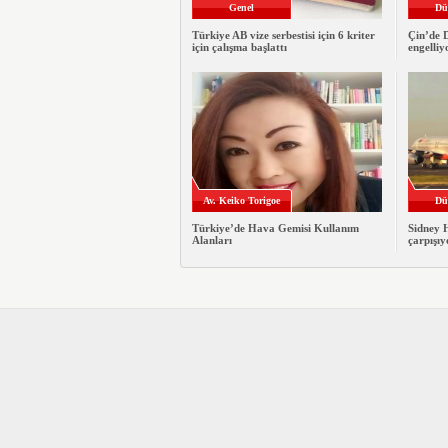
Genel
Dü
Türkiye AB vize serbestisi için 6 kriter
Çin’de 
için çalışma başlattı
engelliy
Av. Keiko Torigoe
Dü
Türkiye’de Hava Gemisi Kullanım
Sidney 
Alanları
çarpışı