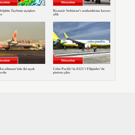
nyadan
Dünyadan
Dolphin Tayfunu uçuşları
Ryanair Sırbistan’ı sonlandırma kararı
or
aldı
nyadan
Dünyadan
Havalimanı’nda iki uçak
Cebu Pacific’in A321’i Filipinler’de
yordu
pistten çıktı