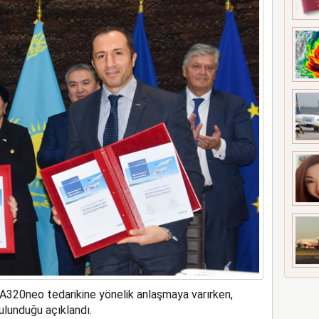
bin ekibiyle tartıştı
 A320neo tedarikine yönelik anlaşmaya varırken,
ulunduğu açıklandı.