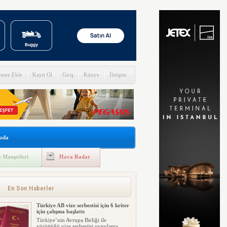
itene Ekle
Kayıt Ol
Giriş
Künye
İletişim
zda
 Manşetleri
Hava Radar
En Son Haberler
Türkiye AB vize serbestisi için 6 kriter
için çalışma başlattı
Türkiye’nin Avrupa Birliği ile
yürüttüğü vize serbestisi uygulama...