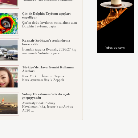
Çin’de Dolphin Tayfunu uçuşları
engelliyor
Çin’in doğu kıyılarını etkisi altına alan
Dolphin Tayfunu, başta ...
Ryanair Sırbistan’ı sonlandırma
kararı aldı
İrlandalı taşıyıcı Ryanair, 2026/27 kış
sezonunda Sırbistan opera...
Türkiye’de Hava Gemisi Kullanım
Alanları
New York → İstanbul Taşıma
Karşılaştırması Başlık Zeppeli...
Sidney Havalimanı’nda iki uçak
çarpışıyordu
Avustralya’daki Sidney
Havalimanı’nda, Jetstar’a ait Airbus
A320 ...
Cebu Pacific’in A321’i Filipinler’de
pistten çıktı
Filipinler’deki Butuan Bancasi
Havalimanı’nda, Cebu Pacific’e ait...