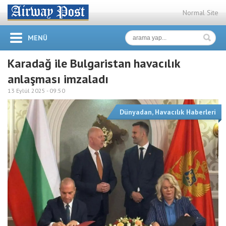
Normal Site
MENÜ
Karadağ ile Bulgaristan havacılık
anlaşması imzaladı
13 Eylül 2025 -
09:50
Dünyadan
,
Havacılık Haberleri