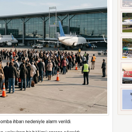
t’i satın alıyor
mba ihbarı nedeniyle alarm verildi.