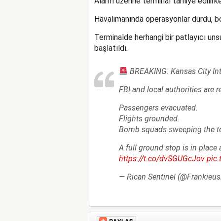
Alarm üzerine terminal tahliye edilirke
Havalimanında operasyonlar durdu, b
Terminalde herhangi bir patlayıcı unsu
başlatıldı.
BREAKING: Kansas City Int
FBI and local authorities are 
Passengers evacuated.
Flights grounded.
Bomb squads sweeping the te
A full ground stop is in place
https://t.co/dvSGUGcJov
pic
— Rican Sentinel (@Frankieu