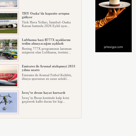
THY Osaka’da kapasite artışına
gidiyor
Türk Hava Yolları, İstanbul–Osaka
Kansai hattında 2026 Eylül ayın...
Lufthansa bazı B777X uçaklarını
teslim almayacağını açıkladı
Boeing 777X programının lansman
müşterisi olan Lufthansa, üretimi...
Emirates ile Arsenal sözleşmeyi 2033
yılına uzattı
Emirates ile Arsenal Futbol Kulübü,
dünya sporunun en uzun solukl...
İsveç’te drone hayat kurtardı
İsveç’in Boras kentinde kalp krizi
geçirerek kalbi duran bir kişi...
Ryanair kış sezonunda Fas’ta rekor
kapasite artıracak
Ryanair, 2026/27 kış sezonunda Fas
için tarihinin en büyük uçuş p...