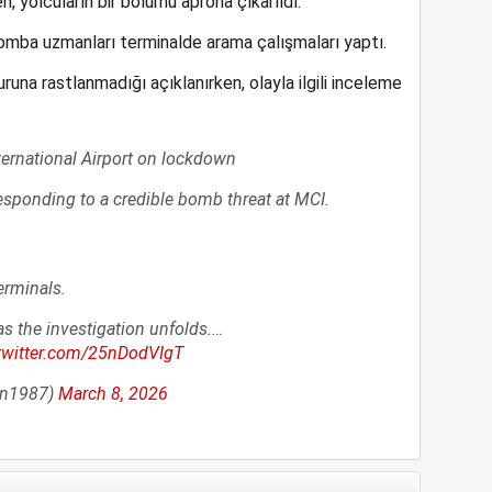
n, yolcuların bir bölümü aprona çıkarıldı.
omba uzmanları terminalde arama çalışmaları yaptı.
runa rastlanmadığı açıklanırken, olayla ilgili inceleme
ernational Airport on lockdown
responding to a credible bomb threat at MCI.
rminals.
 as the investigation unfolds.…
.twitter.com/25nDodVIgT
sn1987)
March 8, 2026