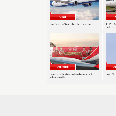
Genel
SunExpress’ten rekor hafta sonu:
THY Osa
gidiyor
Dünyadan
Dü
Emirates ile Arsenal sözleşmeyi 2033
İsveç’te
yılına uzattı