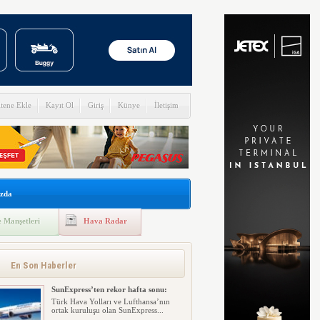
itene Ekle
Kayıt Ol
Giriş
Künye
İletişim
zda
 Manşetleri
Hava Radar
En Son Haberler
SunExpress’ten rekor hafta sonu:
Türk Hava Yolları ve Lufthansa’nın
ortak kuruluşu olan SunExpress...