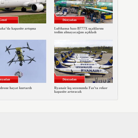
Genel
Dünyadan
ka’da kapasite artışına
Lufthansa bazı B777X uçaklarını
teslim almayacağını açıkladı
nyadan
Dünyadan
 drone hayat kurtardı
Ryanair kış sezonunda Fas’ta rekor
kapasite artıracak