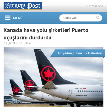
Normal Site
MENÜ
Kanada hava yolu şirketleri Puerto
uçuşlarını durdurdu
23 Şubat 2026 -
08:52
Dünyadan
,
Havacılık Haberleri