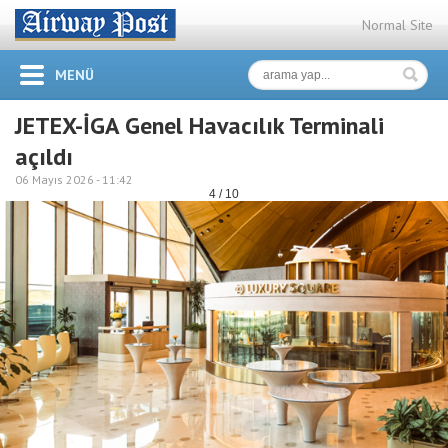
Normal Site
MENÜ
JETEX-İGA Genel Havacılık Terminali
açıldı
06 Mayıs 2026 -
11:42
4 / 10