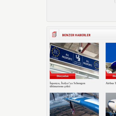
BENZER HABERLER
Dünyadan
Dü
İspanya, İtalya’ya Schengen
Airbus T
ültimatonu çekti