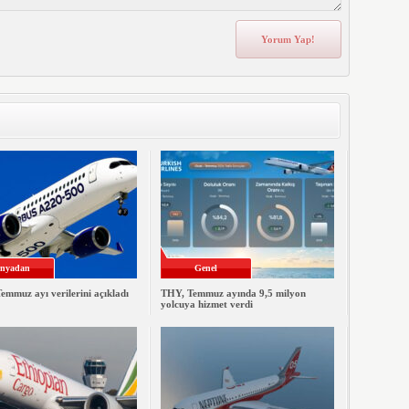
nyadan
Genel
emmuz ayı verilerini açıkladı
THY, Temmuz ayında 9,5 milyon
yolcuya hizmet verdi