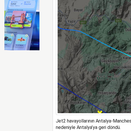
Emirates ile Arsenal sözleş
Jet2 havayollarının Antalya-Manchest
nedeniyle Antalya’ya geri döndü.