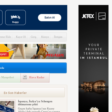
itene Ekle
Kayıt Ol
Giriş
Künye
İletişim
zda
 Manşetleri
Hava Radar
En Son Haberler
İspanya, İtalya’ya Schengen
ültimatonu çekti
Geçen hafta İspanya’nın Kuzey
Afrika’daki toprağı Ceuta’ya yaşana...