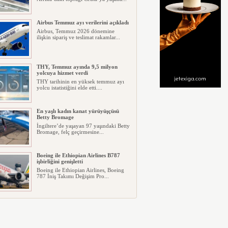
Airbus Temmuz ayı verilerini açıkladı
Airbus, Temmuz 2026 dönemine
ilişkin sipariş ve teslimat rakamlar...
THY, Temmuz ayında 9,5 milyon
yolcuya hizmet verdi
THY tarihinin en yüksek temmuz ayı
yolcu istatistiğini elde etti....
En yaşlı kadın kanat yürüyüşçüsü
Betty Bromage
İngiltere’de yaşayan 97 yaşındaki Betty
Bromage, felç geçirmesine...
Boeing ile Ethiopian Airlines B787
işbirliğini genişletti
Boeing ile Ethiopian Airlines, Boeing
787 İniş Takımı Değişim Pro...
A319 orman yangınlarında
kullanılacak
ABD merkezli havadan yangın
söndürme şirketi Neptune Aviation
Ser...