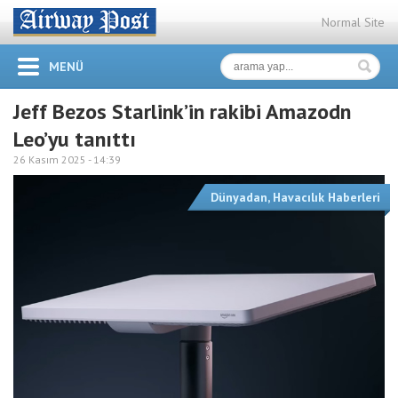
Normal Site
MENÜ
Jeff Bezos Starlink’in rakibi Amazodn
Leo’yu tanıttı
26 Kasım 2025 -
14:39
Dünyadan
,
Havacılık Haberleri