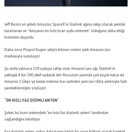
Jeff Bezos’un şirketi Amazon, SpaceX’in Starlink ağına rakip olacak şekilde
tasarlanan ve “dünyanın en hızlı ticari uydu interneti” olduğunu iddia ettiği
hizmetini duyurdu.
Daha önce Project Kuiper adıyla bilinen sistem artık Amazon Leo
markasıyla sunuluyor.
Şu anda yalnızca 150 uyduya sahip olan Amazon Leo ağı, Starlink’in
yaklaşık 8 bin 500 aktif uyduluk dev filosunun yanında çok küçük kalsa da
Amazon 1 Gbps’ye kadar indirme hızı vadeden yeni Leo Ultra anteniyle fark
yaratabileceğini söylüyor.
“EN HIZLI FAZ DİZİMLİ ANTEN”
Şirket, bu hızın üretimdeki “en hızlı faz dizilimli anten” tarafından
sağlandığını belirtiyor.
Faz dizilimli anten, radyo dalgalarını belirli bir yöne fiziksel olarak hareket