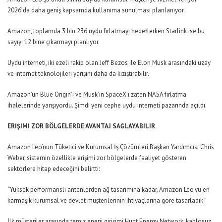
2026’da daha geniş kapsamda kullanıma sunulması planlanıyor.
Amazon, toplamda 3 bin 236 uydu fırlatmayı hedeflerken Starlink ise bu
sayıyı 12 bine çıkarmayı planlıyor.
Uydu interneti, iki ezeli rakip olan Jeff Bezos ile Elon Musk arasındaki uzay
ve internet teknolojileri yarışını daha da kızıştırabilir.
Amazon’un Blue Origin’i ve Musk’ın SpaceX’i zaten NASA fırlatma
ihalelerinde yarışıyordu. Şimdi yeni cephe uydu interneti pazarında açıldı.
ERİŞİMİ ZOR BÖLGELERDE AVANTAJ SAĞLAYABİLİR
Amazon Leo’nun Tüketici ve Kurumsal İş Çözümleri Başkan Yardımcısı Chris
Weber, sistemin özellikle erişimi zor bölgelerde faaliyet gösteren
sektörlere hitap edeceğini belirtti:
“Yüksek performanslı antenlerden ağ tasarımına kadar, Amazon Leo’yu en
karmaşık kurumsal ve devlet müşterilerinin ihtiyaçlarına göre tasarladık.”
İlk müşteriler arasında temiz enerji girişimi Hunt Energy Network, kablosuz