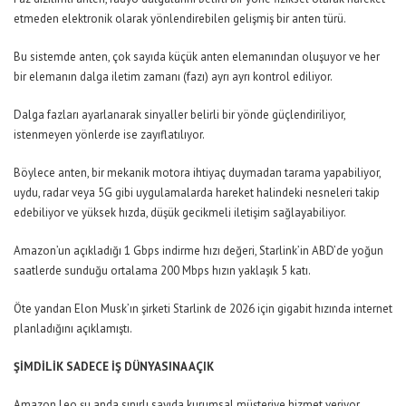
etmeden elektronik olarak yönlendirebilen gelişmiş bir anten türü.
Bu sistemde anten, çok sayıda küçük anten elemanından oluşuyor ve her
bir elemanın dalga iletim zamanı (fazı) ayrı ayrı kontrol ediliyor.
Dalga fazları ayarlanarak sinyaller belirli bir yönde güçlendiriliyor,
istenmeyen yönlerde ise zayıflatılıyor.
Böylece anten, bir mekanik motora ihtiyaç duymadan tarama yapabiliyor,
uydu, radar veya 5G gibi uygulamalarda hareket halindeki nesneleri takip
edebiliyor ve yüksek hızda, düşük gecikmeli iletişim sağlayabiliyor.
Amazon’un açıkladığı 1 Gbps indirme hızı değeri, Starlink’in ABD’de yoğun
saatlerde sunduğu ortalama 200 Mbps hızın yaklaşık 5 katı.
Öte yandan Elon Musk’ın şirketi Starlink de 2026 için gigabit hızında internet
planladığını açıklamıştı.
ŞİMDİLİK SADECE İŞ DÜNYASINA AÇIK
Amazon Leo şu anda sınırlı sayıda kurumsal müşteriye hizmet veriyor.