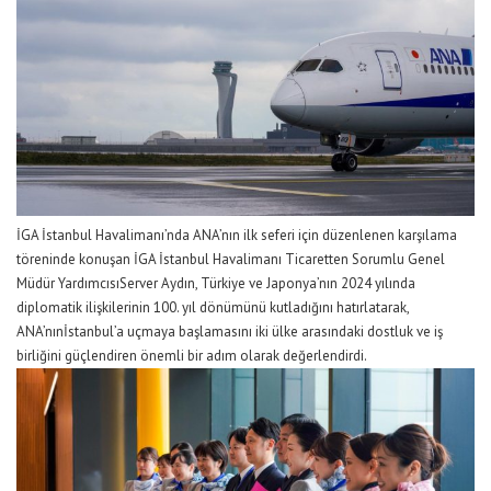
İGA İstanbul Havalimanı’nda
ANA’nın
ilk seferi için düzenlenen karşılama
töreninde konuşan
İGA
İstanbul Havalimanı
Ticaretten Sorumlu Genel
Müdür Yardımcısı
Server Aydın
, Türkiye ve Japonya’nın 2024 yılında
diplomatik ilişkilerinin 100. yıl dönümünü kutladığını hatırlatarak,
ANA’nın
İstanbul’a uçmaya başlamasını
iki ülke arasındaki dostluk ve iş
birliğini güçlendiren önemli bir adım
olarak değerlendirdi.