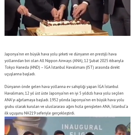
Japonya’nın en büyük hava
yolu şirketi ve dünyanın en prestijli hava
yollarından biri olan
All
Nippon
Airways (ANA), 12 Şubat 2025 itibarıyla
Tokyo
Haneda
(HND) – İGA İstanbul Havalimanı (IST) arasında
direkt
uçuşlarına başladı.
Dünyanın önde gelen hava
yollarına ev sahipliği yapan
İGA İstanbul
Havalimanı
, 1
2
yıl üst üste Japonya’nın en iyi 5 yıldızlı hava
yolu seçilen
ANA
’yı
ağırlama
ya başladı
.
1952
yılında Japonya’nın en büyük hava
yolu
grubu olarak kurulan ve uluslararası ağını hızla
genişleten
ANA
,
İstanbul’a
ilk uçuşunu
NH219
seferiyle gerçekleştirdi.