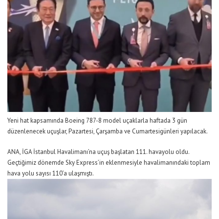
Yeni hat kapsamında Boeing 787-8 model uçaklarla
haftada 3 gün
düzenlenecek uçuşlar,
Pazartesi, Çarşamba
ve
Cumartesi
günleri
yapılacak.
ANA,
İGA İstanbul Havalimanı’na
uçuş başlatan
111. havayolu
oldu.
Geçtiğimiz dönemde
Sky
Express’in
eklenmesiyle havalimanındaki toplam
hava
yolu sayısı
110’a
ulaşmıştı.