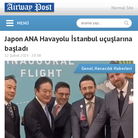
Normal Site
MENÜ
Japon ANA Havayolu İstanbul uçuşlarına
başladı
12 Şubat 2025 -
20:38
Genel
,
Havacılık Haberleri