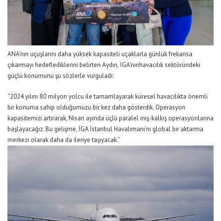
ANA’nın
uçuşlarını daha yüksek kapasiteli uçaklarla günlük frekansa
çıkarmayı hedeflediklerini belirten
Aydın
,
İGA’nın
havacılık sektöründeki
güçlü konumunu şu sözlerle vurguladı:
“2024 yılını 80 milyon yolcu ile tamamlayarak küresel havacılıkta önemli
bir konuma sahip olduğumuzu bir kez daha gösterdik.
O
perasyon
kapasitemizi artırarak, Nisan ayında üçlü paralel
iniş-kalkış
operasyonlar
ın
a
başlayacağız. Bu gelişme,
İGA İstanbul Havalimanı’nı
global bir aktarma
merkezi olarak daha da ileriye taşıyacak.”