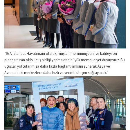
“
İGA İstanbul Havalimanı
olarak, müşteri memnuniyetini ve kaliteyi ön
planda tutan
ANA
ile iş birliği yapmaktan büyük memnuniyet duyuyoruz. Bu
uçuşlar, yolcularımıza daha fazla bağlantı imkânı sunarak Asya ve
Avrupa’daki merkezlere daha hızl
ı ve verimli ulaşım sağlayacak.”