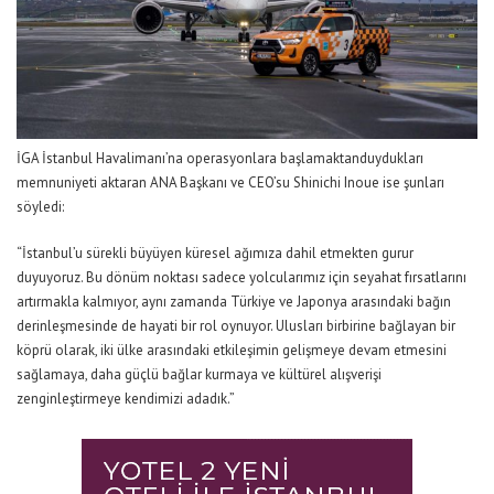
İGA İstanbul Havalima
nı
’
na
operasyonlara başla
maktan
duydu
kları
memnuniyeti aktaran
ANA Başkanı ve CEO
’
su
Shinichi
Inoue
ise
şunları
söyledi:
“İstanbul’u sürekli büyüyen küresel ağımıza dahil etmekten
gurur
duyuyoruz. Bu dönüm noktası sadece yolcularımız için seyahat fırsatlarını
artırmakla kalmıyor, aynı zamanda Türkiye ve Japonya arasındaki bağın
derinleşmesinde de hayati bir rol oynuyor. Ulusları birbirine bağlayan bir
köprü olarak, iki ülke arasındaki etkileşimin gelişmeye devam etmesini
sağla
maya,
daha güçlü bağlar kurmaya ve kültürel alışverişi
zenginleştirmeye kendimizi adadık.”