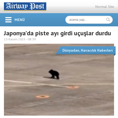
Normal Site
MENÜ
Japonya’da piste ayı girdi uçuşlar durdu
13 Kasım 2025 -
08:39
Dünyadan
,
Havacılık Haberleri