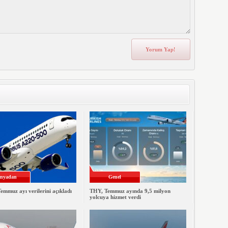
nyadan
Genel
emmuz ayı verilerini açıkladı
THY, Temmuz ayında 9,5 milyon
yolcuya hizmet verdi