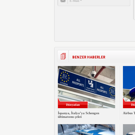
BENZER HABERLER
Dünyadan
Dü
İspanya, İtalya’ya Schengen
Airbus T
ültimatonu çekti