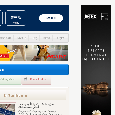
itene Ekle
Kayıt Ol
Giriş
Künye
İletişim
zda
 Manşetleri
Hava Radar
En Son Haberler
İspanya, İtalya’ya Schengen
ültimatonu çekti
Geçen hafta İspanya’nın Kuzey
Afrika’daki toprağı Ceuta’ya yaşana...