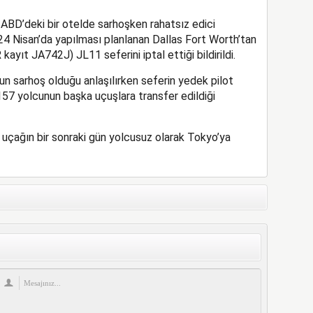
ABD’deki bir otelde sarhoşken rahatsız edici
24 Nisan’da yapılması planlanan Dallas Fort Worth’tan
ıt JA742J) JL11 seferini iptal ettiği bildirildi.
tun sarhoş olduğu anlaşılırken seferin yedek pilot
157 yolcunun başka uçuşlara transfer edildiği
, uçağın bir sonraki gün yolcusuz olarak Tokyo’ya