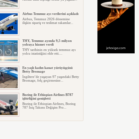
Airbus Temmuz ayı verilerini açıkladı
Airbus, Temmuz 2026 dönemine
ilişkin sipariş ve teslimat rakamlar...
THY, Temmuz ayında 9,5 milyon
yolcuya hizmet verdi
THY tarihinin en yüksek temmuz ayı
yolcu istatistiğini elde etti....
En yaşlı kadın kanat yürüyüşçüsü
Betty Bromage
İngiltere’de yaşayan 97 yaşındaki Betty
Bromage, felç geçirmesine...
Boeing ile Ethiopian Airlines B787
işbirliğini genişletti
Boeing ile Ethiopian Airlines, Boeing
787 İniş Takımı Değişim Pro...
A319 orman yangınlarında
kullanılacak
ABD merkezli havadan yangın
söndürme şirketi Neptune Aviation
Ser...