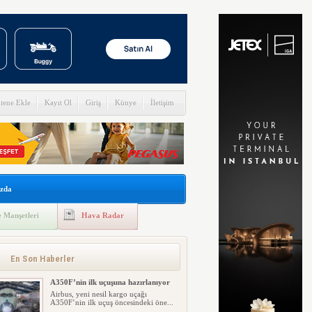
itene Ekle
Kayıt Ol
Giriş
Künye
İletişim
zda
 Manşetleri
Hava Radar
En Son Haberler
A350F’nin ilk uçuşuna hazırlanıyor
Airbus, yeni nesil kargo uçağı
A350F’nin ilk uçuş öncesindeki öne...