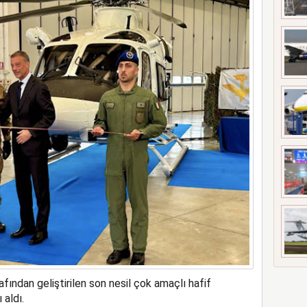
girdi 17 kişi yaralandı
fından geliştirilen son nesil çok amaçlı hafif
 aldı.