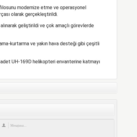
r filosunu modernize etme ve operasyonel
rçası olarak gerçekleştirildi.
narak geliştirildi ve çok amaçlı görevlerde
rama-kurtarma ve yakın hava desteği gibi çeşitli
0 adet UH-169D helikopteri envanterine katmayı