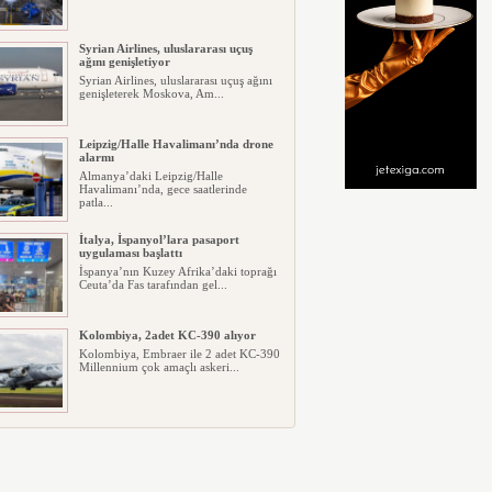
Syrian Airlines, uluslararası uçuş
ağını genişletiyor
Syrian Airlines, uluslararası uçuş ağını
genişleterek Moskova, Am...
Leipzig/Halle Havalimanı’nda drone
alarmı
Almanya’daki Leipzig/Halle
Havalimanı’nda, gece saatlerinde
patla...
İtalya, İspanyol’lara pasaport
uygulaması başlattı
İspanya’nın Kuzey Afrika’daki toprağı
Ceuta’da Fas tarafından gel...
Kolombiya, 2adet KC-390 alıyor
Kolombiya, Embraer ile 2 adet KC-390
Millennium çok amaçlı askeri...
Condor, Frankfurt-Tel Aviv direk
uçuşlara başladı
Alman taşıyıcı Condor, Frankfurt ile
Tel Aviv arasında günlük dir...