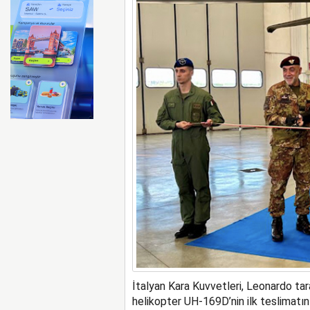
Air India uçağı türbülansa 
İtalyan Kara Kuvvetleri, Leonardo tara
helikopter UH-169D’nin ilk teslimatını