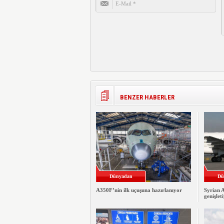
BENZER HABERLER
Dünyadan
Dü
A350F’nin ilk uçuşuna hazırlanıyor
Syrian A
genişlet