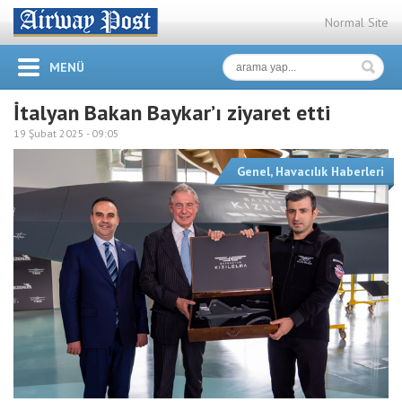
Normal Site
MENÜ
İtalyan Bakan Baykar’ı ziyaret etti
19 Şubat 2025 -
09:05
Genel
,
Havacılık Haberleri