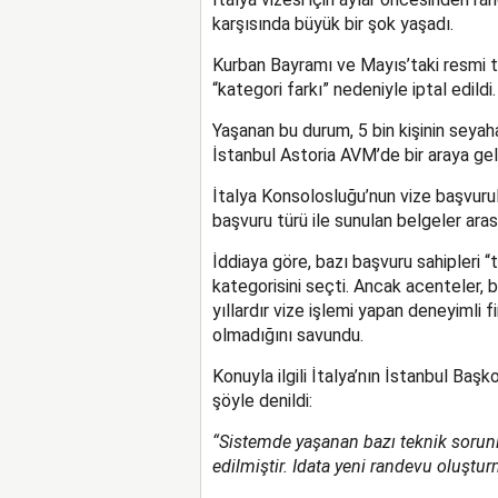
karşısında büyük bir şok yaşadı.
Kurban Bayramı ve Mayıs’taki resmi t
“kategori farkı” nedeniyle iptal edildi.
Yaşanan bu durum, 5 bin kişinin seyah
İstanbul Astoria AVM’de bir araya geler
İtalya Konsolosluğu’nun vize başvurul
başvuru türü ile sunulan belgeler ara
İddiaya göre, bazı başvuru sahipleri “tu
kategorisini seçti. Ancak acenteler, b
yıllardır vize işlemi yapan deneyimli f
olmadığını savundu.
Konuyla ilgili İtalya’nın İstanbul Ba
şöyle denildi:
“Sistemde yaşanan bazı teknik sorunlar
edilmiştir. Idata yeni randevu oluşturma