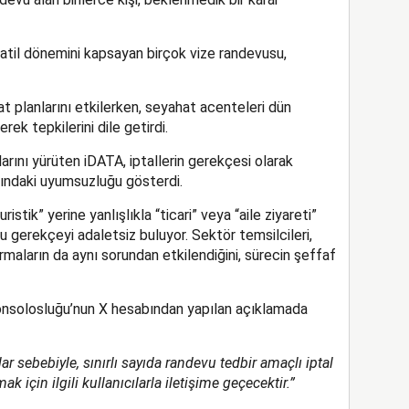
atil dönemini kapsayan birçok vize randevusu,
at planlarını etkilerken, seyahat acenteleri dün
ek tepkilerini dile getirdi.
arını yürüten iDATA, iptallerin gerekçesi olarak
sındaki uyumsuzluğu gösterdi.
ristik” yerine yanlışlıkla “ticari” veya “aile ziyareti”
u gerekçeyi adaletsiz buluyor. Sektör temsilcileri,
irmaların da aynı sorundan etkilendiğini, sürecin şeffaf
şkonsolosluğu’nun X hesabından yapılan açıklamada
 sebebiyle, sınırlı sayıda randevu tedbir amaçlı iptal
k için ilgili kullanıcılarla iletişime geçecektir.”