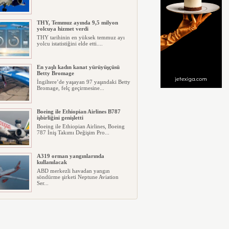
THY, Temmuz ayında 9,5 milyon
yolcuya hizmet verdi
THY tarihinin en yüksek temmuz ayı
yolcu istatistiğini elde etti....
En yaşlı kadın kanat yürüyüşçüsü
Betty Bromage
İngiltere’de yaşayan 97 yaşındaki Betty
Bromage, felç geçirmesine...
Boeing ile Ethiopian Airlines B787
işbirliğini genişletti
Boeing ile Ethiopian Airlines, Boeing
787 İniş Takımı Değişim Pro...
A319 orman yangınlarında
kullanılacak
ABD merkezli havadan yangın
söndürme şirketi Neptune Aviation
Ser...
SunExpress’ten rekor hafta sonu:
Türk Hava Yolları ve Lufthansa’nın
ortak kuruluşu olan SunExpress...