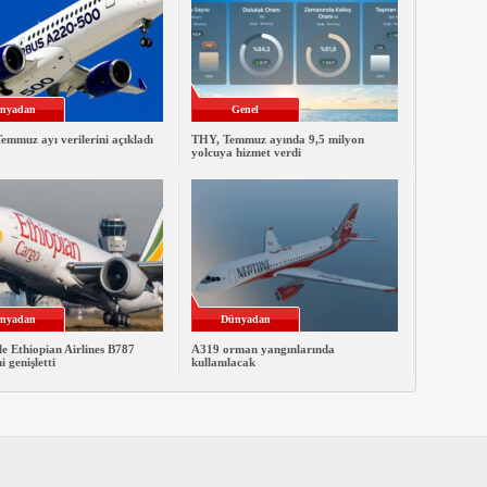
nyadan
Genel
emmuz ayı verilerini açıkladı
THY, Temmuz ayında 9,5 milyon
yolcuya hizmet verdi
nyadan
Dünyadan
le Ethiopian Airlines B787
A319 orman yangınlarında
ni genişletti
kullanılacak