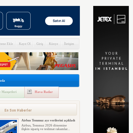
itene Ekle
Kayıt Ol
Giriş
Künye
İletişim
zda
 Manşetleri
Hava Radar
İspanya, İtalya’ya Schengen
ültimatonu çekti
Geçen hafta İspanya’nın Kuzey
Afrika’daki toprağı Ceuta’ya yaşana...
En Son Haberler
Airbus Temmuz ayı verilerini açıkladı
Airbus, Temmuz 2026 dönemine
ilişkin sipariş ve teslimat rakamlar...