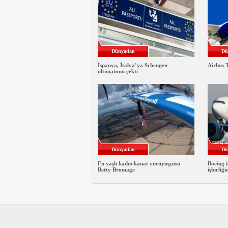
Dünyadan
Dü
İspanya, İtalya’ya Schengen
Airbus T
ültimatonu çekti
Dünyadan
Dü
En yaşlı kadın kanat yürüyüşçüsü
Boeing i
Betty Bromage
işbirliği