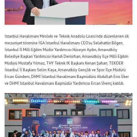
İstanbul Havalimanı Mesleki ve Teknik Anadolu Lisesi’nde düzenlenen ilk
mezuniyet törenine
İGA İstanbul Havalimanı CEO’su Selahattin Bilgen
,
İstanbul İl Milli Eğitim Müdür Yardımcısı Hüseyin Aydın
,
Arnavutköy
Belediye Başkan Yardımcısı Hamdi Demirhan, Arnavutköy İlçe Milli Eğitim
Müdürü Mustafa Yılmaz
,
THY Teknik İK Başkanı Kenan Şahan
,
TEKDER
İstanbul İl Başkanı Selim Kaya, Arnavutköy Gençlik ve Spor İlçe Müdürü
Ercan Gündem
,
DHMİ İstanbul Havalimanı Başmüdürü Abdullah Enis Eker
ve
DHMİ İstanbul Havalimanı Başmüdür
Y
ardımcısı Ercan
Üvenç
katıldı.