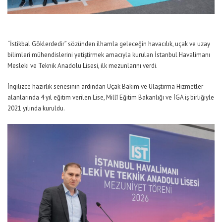
“
İ
stikbal Göklerdedir”
sözünden ilhamla
geleceğin havacılık, uçak ve uzay
bilimleri mühendislerini yetişt
irmek amacıyla kurulan
İstanbul Havalimanı
Mesleki ve Teknik Anadolu Lisesi
, ilk mezunlarını verdi.
İngilizce hazırlık senesinin ardından
Uçak Bakım ve
Ulaştırma
H
izmetler
alanlarında
4 yıl eğitim verilen
Lise,
Millî Eğitim Bakanlığı ve İGA iş birliğiyle
2021 yılında kuruldu.