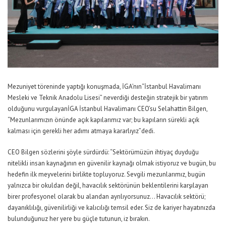
Mezuniyet töreninde yaptığı konuşmada,
İGA
’nın
“İstanbul Havalimanı
Mesleki ve Teknik Anadolu Lisesi”
ne
verdiği
deste
ğin
stratejik bir yatırım
olduğunu vurgulayan
İGA İstanbul Havalimanı CEO’su Selahattin Bilgen
,
“M
ezunlarımızın önünde açık kapılarımız var; bu kapıların sürekli açık
kalması için gerekli her adımı atmaya kararlıyız
”
dedi
.
CEO Bilgen
sözlerini şöyle sürdürdü:
“
Sektörümüzün ihtiyaç duyduğu
nitelikli insan kaynağının en güvenilir kaynağı olmak istiyoruz ve bugün, bu
hedefin ilk meyvelerini birlikte topluyoruz.
Sevgili mezunlarımız, bugün
yalnızca bir okuldan değil, havacılık sektörünün beklentilerini karşılayan
birer profesyonel olarak bu alandan ayrılıyorsunuz… Havacılık sektörü;
dayanıklılığı, güvenilirliği ve kalıcılığı temsil eder. Siz de kariyer hayatınızda
bulunduğunuz her yere bu güçle tutunun, iz bırakın.