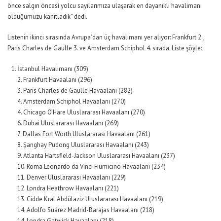
önce salgın öncesi yolcu sayılarımıza ulaşarak en dayanıklı havalimanı
olduğumuzu kanıtladık”
dedi.
Listenin ikinci sırasında Avrupa’dan üç havalimanı yer alıyor: Frankfurt 2.,
Paris Charles de Gaulle 3. ve Amsterdam Schiphol 4. sırada. Liste şöyle:
İstanbul Havalimanı (309)
2. Frankfurt Havaalanı (296)
3. Paris Charles de Gaulle Havaalanı (282)
4. Amsterdam Schiphol Havaalanı (270)
4. Chicago O’Hare Uluslararası Havaalanı (270)
6. Dubai Uluslararası Havaalanı (269)
7. Dallas Fort Worth Uluslararası Havaalanı (261)
8. Şanghay Pudong Uluslararası Havaalanı (243)
9. Atlanta Hartsfield-Jackson Uluslararası Havaalanı (237)
10. Roma Leonardo da Vinci Fiumicino Havaalanı (234)
11. Denver Uluslararası Havaalanı (229)
12. Londra Heathrow Havaalanı (221)
13. Cidde Kral Abdülaziz Uluslararası Havaalanı (219)
14. Adolfo Suárez Madrid-Barajas Havaalanı (218)
14. Londra Gatwick Havaalanı (218)