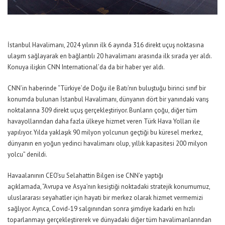
İstanbul Havalimanı, 2024 yılının ilk 6 ayında 316 direkt uçuş noktasına
ulaşım sağlayarak en bağlantılı 20 havalimanı arasında ilk sırada yer aldı.
Konuya ilişkin CNN International’da da bir haber yer aldı.
CNN’in haberinde
“Türkiye’de Doğu ile Batı’nın buluştuğu birinci sınıf bir
konumda bulunan İstanbul Havalimanı, dünyanın dört bir yanındaki varış
noktalarına 309 direkt uçuş gerçekleştiriyor. Bunların çoğu, diğer tüm
havayollarından daha fazla ülkeye hizmet veren Türk Hava Yolları ile
yapılıyor. Yılda yaklaşık 90 milyon yolcunun geçtiği bu küresel merkez,
dünyanın en yoğun yedinci havalimanı olup, yıllık kapasitesi 200 milyon
yolcu”
denildi.
Havaalanının CEO’su Selahattin Bilgen ise CNN’e yaptığı
açıklamada,
“Avrupa ve Asya’nın kesiştiği noktadaki stratejik konumumuz,
uluslararası seyahatler için hayati bir merkez olarak hizmet vermemizi
sağlıyor. Ayrıca, Covid-19 salgınından sonra şimdiye kadarki en hızlı
toparlanmayı gerçekleştirerek ve dünyadaki diğer tüm havalimanlarından