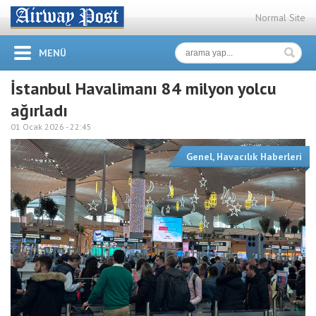
Normal Site
MENÜ
İstanbul Havalimanı 84 milyon yolcu
ağırladı
01 Ocak 2026 -
22:45
Genel
,
Havacılık Haberleri