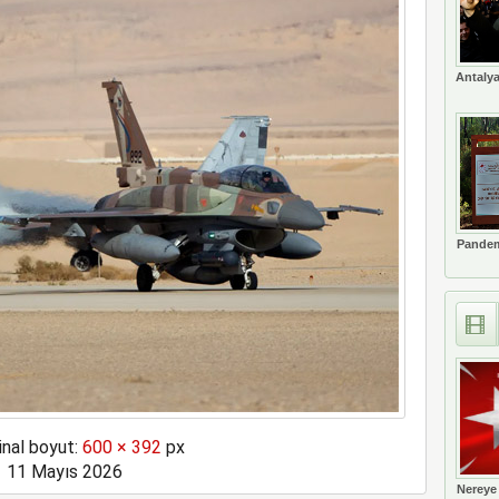
Antalya
Pandem
inal boyut:
600 × 392
px
11 Mayıs 2026
Nereye