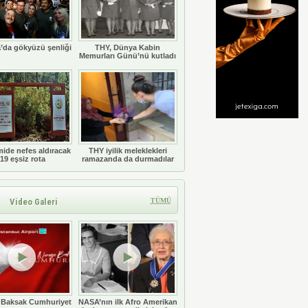
’da gökyüzü şenliği
THY, Dünya Kabin
Memurları Günü’nü kutladı
ide nefes aldıracak
THY iyilik meleklekleri
19 eşsiz rota
ramazanda da durmadılar
Video Galeri
TÜMÜ
 Baksak Cumhuriyet
NASA’nın ilk Afro Amerikan