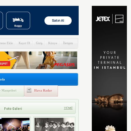
itene Ekle
Kayıt Ol
Giriş
Künye
İletişim
zda
 Manşetleri
Hava Radar
Foto Galeri
TÜMÜ