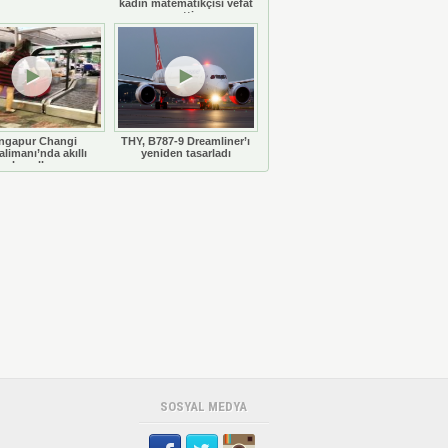
kadın matematikçisi vefat
etti
ngapur Changi
THY, B787-9 Dreamliner’ı
limanı’nda akıllı
yeniden tasarladı
bavullar
SOSYAL MEDYA