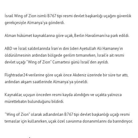
İsrail Wing of Zion isimli B767 tipi resmi devlet başkanlığı uçağını güvenlik
gerekçesiyle Almanya’ya gönderdi.
Alman hükümet kaynaklarına göre uçak, Berlin Havalimanı’na park edildi.
ABD ve İsrail saldırılarında İran’ın dini lideri Ayetullah Ali Hamaney’in
öldürülmesinin ardından bölgede gerilim tırmanırken, İsrail’e ait resmi
devlet uçağı “Wing of Zion” Cumartesi günü İsrail’den ayrıldı.
Flightradar24 verilerine göre uçak önce Akdeniz üzerinde bir süre tur attı,
ardından akşam saatlerinde Almanya’ya yöneldi.
Kaynaklar, uçuşun önceden resmi kayda alındığını ve uçakta yalnızca
mürettebatın bulunduğunu bildirdi.
“Wing of Zion” olarak adlandırılan B767 tipi devlet başkanlığı uçağı resmi
temaslar için kullanırken, uçak özel savunma donanımlarını da barındırıyor.