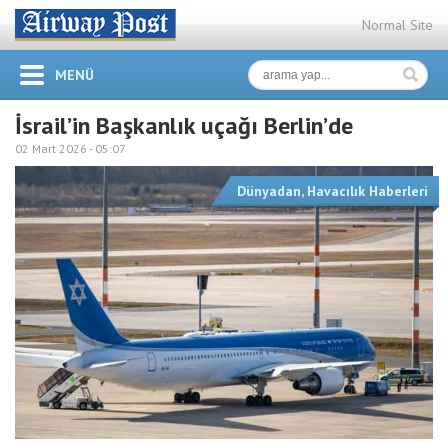
Normal Site
MENÜ
İsrail’in Başkanlık uçağı Berlin’de
02 Mart 2026 -
05:07
Dünyadan
,
Havacılık Haberleri