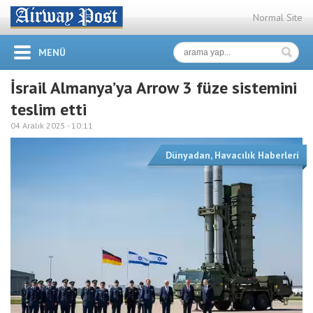
Normal Site
MENÜ
İsrail Almanya’ya Arrow 3 füze sistemini
teslim etti
04 Aralık 2025 -
10:11
Dünyadan
,
Havacılık Haberleri