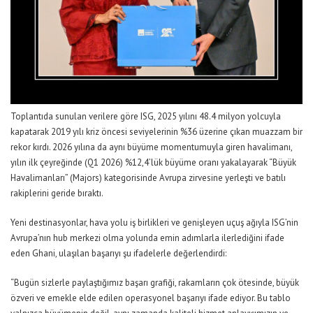
Toplantıda sunulan verilere göre ISG, 2025 yılını 48.4 milyon yolcuyla
kapatarak 2019 yılı kriz öncesi seviyelerinin %36 üzerine çıkan muazzam bir
rekor kırdı. 2026 yılına da aynı büyüme momentumuyla giren havalimanı,
yılın ilk çeyreğinde (Q1 2026) %12,4’lük büyüme oranı yakalayarak “Büyük
Havalimanları” (Majors) kategorisinde Avrupa zirvesine yerleşti ve batılı
rakiplerini geride bıraktı.
Yeni destinasyonlar, hava yolu iş birlikleri ve genişleyen uçuş ağıyla ISG’nin
Avrupa’nın hub merkezi olma yolunda emin adımlarla ilerlediğini ifade
eden Ghani, ulaşılan başarıyı şu ifadelerle değerlendirdi:
“Bugün sizlerle paylaştığımız başarı grafiği, rakamların çok ötesinde, büyük
özveri ve emekle elde edilen operasyonel başarıyı ifade ediyor. Bu tablo