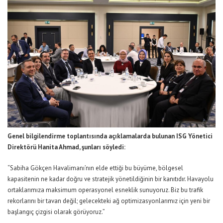
Genel bilgilendirme toplantısında a
çıklamalarda bulunan
ISG
Yönetici
Direktör
ü
Hanita Ahmad, şunları söyledi:
“S
abiha Gökçen Havalimanı
’
n
ın elde ettiği bu büyüme, bölgesel
kapasitenin ne kadar doğru ve stratejik yönetildiğinin bir kanıtıdır. Havayolu
ortaklarımıza maksimum operasyonel esneklik sunuyoruz. Biz bu trafik
rekorlarını bir tavan değil; gelecekteki ağ optimizasyonlarımız için yeni bir
başlangıç çizgisi olarak görüyoruz.”