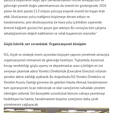
yalnızca büyümenin değil, aynı zamanda kaliteli hizmet anlayışımızın ve
geleceğe yönelik doğru yatırımlarımızın da önemli bir göstergesidir. 2026
yılının ilk dört ayında 15,3 milyon yolcuya erişerek önemli bir başarı elde
ettik. Uluslararası yolcu trafiğimiz büyümeye devam ediyor ve
havalimanımız, yeni destinasyonlar ile hava yolu iş birlikleri sayesinde
küresel bağlantı gücünü her geçen gün artırıyor. Bu sonuçlar, tüm çalışma
arkadaşlarımızın değerli katkılarının ve ortak başarımızın ürünüdür.”
Güçlü
liderlik, net sorumluluk:
Organizasyonel
dönüşüm
ISG, ölçek ve stratejik önem açısından büyüyen yapısını yönetmek amacıyla
organizasyonel mimarisini de geleceğe hazırlıyor. Toplantıda, kurumsal
hesap verebilirliği, güçlü uyumu ve departmanlar arası iş birliğini en üst
seviyeye çıkarmak adına Yönetici Direktörlük (Executive Director) rolünün
yeniden aktive edildiği açıklandı. Bu doğrultuda
I
SG
Yönetici Direktörü ve
Yönetim Kurulu Üyeliği görevine de getirilen Hanita Ahmad, havalimanının
tüm operasyonel, ticari, teknolojik ve idari süreçlerinin sahadaki yönetim
liderliğini üstlendi.
Üst düzeydeki sorumluluk bilincini sahaya yansıtmayı
hedefleyen bu hamle, havalimanının büyüme süreçlerini daha çevik
yönetmesini sağlayacak.