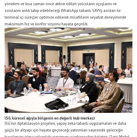
yönetimi ve kısa zaman önce aktive edilen yolcuların uçuşlarını ve
sorularını anlık takip edebileceği WhatsApp tabanlı SAVVy asistan ile
terminal içi süreçler optimize edilerek misafirlerin seyahat deneyiminde
maksimum hız ve konfor vizyonu hayata geçirildi.
ISG küresel ağıyla bölgenin en değerli hub merkezi
ISG’nin dijitalizasyon projeleri, yapay zeka tabanlı uygulamaları ve daha
güçlü bir altyapı için hayata geçireceği yatırımları sayesinde geleceğin
havalimanı olma yolundaki vizyonunu sürdüreceğini belirten
Dato’ Mohd