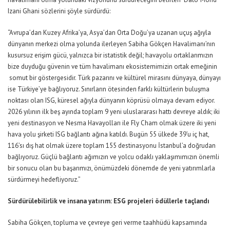
Izani
Ghani sözlerini şöyle sürdürdü:
“Avrupa’dan Kuzey Afrika’ya, Asya’dan Orta Doğu’ya uzanan uçuş ağıyla
dünyanın merkezi olma yolunda ilerleyen Sabiha Gökçen Havalimanı’nın
kusursuz erişim gücü, yalnızca bir istatistik değil; havayolu ortaklarımızın
bize duyduğu güvenin ve tüm havalimanı ekosistemimizin ortak emeğinin
somut bir göstergesidir.
Türk pazarını ve kültürel mirasını dünyaya, dünyayı
ise Türkiye’ye bağlıyoruz. Sınırların ötesinden farklı kültürlerin buluşma
noktası olan ISG, küresel ağıyla dünyanın köprüsü olmaya devam ediyor.
2026 yılının ilk beş ayında toplam
9
yeni uluslararası hattı devreye aldık; iki
yeni destinasyon ve
Nesma Havayolları ile Fly Cham olmak üzere
iki yeni
hava yolu şirketi ISG
bağlantı
ağına katıldı. Bugün
55 ülkede
39
’u iç hat,
11
6
’sı
dış hat
olmak üzere toplam 155
destinasyonu
İstanbul’a
doğrudan
bağl
ıyoruz
. Güçlü bağlantı ağımızın ve yolcu odaklı yaklaşımımızın önemli
bir sonucu olan bu başarımızı, önümüzdeki dönemde de yeni yatırımlarla
sürdürmeyi hedefliyoruz.”
Sürdürülebilirlik ve
insana yatırım
: ESG
projeleri ödüllerle taçlandı
Sabiha Gökçen, topluma ve çevreye geri verme taahhüdü kapsamında