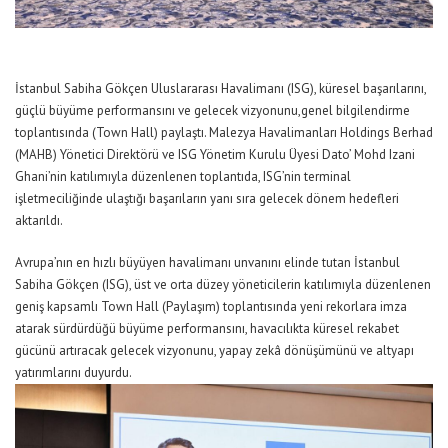
İstanbul Sabiha Gökçen Uluslararası Havalimanı (ISG), küresel başarılarını,
güçlü büyüme performansını ve gelecek vizyonunu
,
genel bilgilendirme
toplantısında (
Town Hall
)
paylaştı.
Malezya Havalimanları Holdings Berhad
(MAHB) Yönetici Direktörü ve ISG Yönetim Kurulu Üyesi Dato’ Mohd Izani
Ghani’nin
katılımıyla düzenlenen toplantıda, ISG’nin terminal
işletmeciliğinde ulaştığı başarıların yanı sıra gelecek dönem hedefleri
aktarıldı.
Avrupa’nın en hızlı büyüyen havalimanı unvanını elinde tutan İstanbul
Sabiha Gökçen (ISG), üst ve orta düzey yöneticilerin katılımıyla düzenlenen
geniş kapsamlı Town
H
all (Paylaşım)
toplantısında
yeni rekorlara imza
atarak sürdürdüğü büyüme performansını,
havacılıkta küresel rekabet
gücünü artıracak gelecek vizyonunu, yapay zekâ dönüşümünü ve altyapı
yatırımlarını duyurdu.