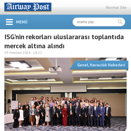
Normal Site
MENÜ
ISG’nin rekorları uluslararası toplantıda
mercek altına alındı
03 Haziran 2026 -
18:22
Genel
,
Havacılık Haberleri