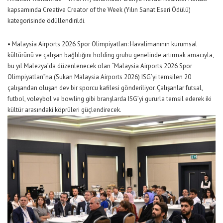
kapsamında
Creative Creator of the Week (Yılın Sanat Eseri Ödülü)
kategorisinde ödüllendirildi.
•
Malaysia Airports 2026 Spor Olimpiyatları: H
avalimanının kurumsal
kültürünü ve çalışan bağlılığını
holding grubu genelinde
artırmak amacıyla,
bu yıl Malezya’da düzenlenecek olan
“Malaysia Airports 2026 Spor
Olimpiyatları”na (Sukan
M
alaysia
A
irports
2026
)
ISG’yi temsilen 20
çalışandan oluşan dev bir sporcu kafilesi gönderiliyor.
Çalışanlar futsal,
futbol, voleybol ve bowling gibi branşlarda ISG’yi gururla temsil ederek iki
kültür arasındaki köprüleri güçlendirecek.