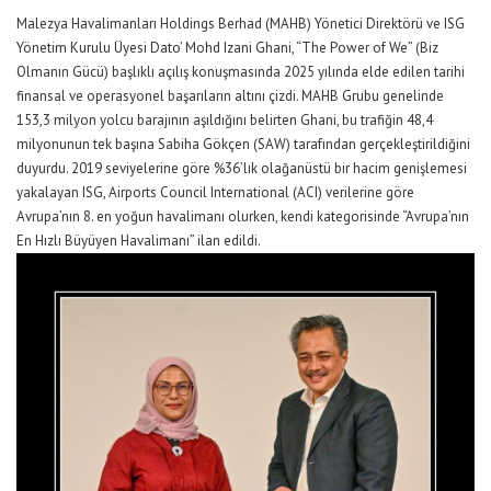
Malezya Havalimanları Holdings Berhad (MAHB) Yönetici Direktörü ve ISG
Yönetim Kurulu Üyesi Dato’ Mohd Izani Ghani
,
“The Power of We” (Biz
Olmanın
Gücü)
başlıklı açılış konuşmasında
2025 yılında elde edilen tarihi
finansal ve operasyonel başarıların altını çizdi. MAHB Grubu genelinde
153,3 milyon yolcu barajının aşıldığını belirten Ghani, bu trafiğin 48,4
milyonunun tek başına Sabiha Gökçen (SAW) tarafından gerçekleştirildiğini
duyurdu. 2019 seviyelerine göre %36’lık olağanüstü bir hacim genişlemesi
yakalayan
I
SG, Airports Council International (ACI) verilerine göre
Avrupa’nın 8. en yoğun havalimanı olurken, kendi kategorisinde “Avrupa’nın
En Hızlı Büyüyen Havalimanı” ilan edildi.