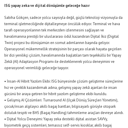
ISG
yapay zeka ve dijital dönüşümle geleceğe hazır
Sabiha Gökçen, sadece yolcu sayısıyla değil, güçlü teknoloji vizyonuyla da
terminal işletmeciliğinde dijitalleşmeye öncülük ediyor. Terminal ve hava
tarafı operasyonlarının tek merkezden izlenmesini sağlayan ve
havalimanına prestijli bir uluslararası ödül kazandıran Dijital İkiz (Digital
Twin) projesi bu dönüşümün en somut adım
larının başında geliyor.
Operasyonel mükemmellik stratejisinin bir parçası olarak hayata geçirilen
bir dizi yenilikçi çözüm, havalimanında başlatılan tam teşekküllü bir Yapay
Zekâ (AI) Adaptasyon Programı ile desteklenerek yolcu deneyimini ve
operasyonel verimliliği geleceğe taşıyor.
•
İnsan-AI Hibrit Yazılım Ekibi:
ISG bünyesinde
çözüm geliştirme süreçlerine
hız ve çeviklik kazandırmak adına, gelişmiş yapay zekâ ajanları ile insan
gücünü bir araya getiren bir
hibrit yazılım geliştirme ekibi kuruldu.
•
Gelişmiş AI Çözümleri:
Turnaround AI (Uçak Dönüş Süreçleri Yönetimi),
çocuk/insan algılayıcı akıllı bagaj bantları, bilgisayarlı görüyle otopark
doluluk tespiti ve BHS (Bagaj Handling) tahminleme araçları devreye alındı.
•
Dijital Yolcu Deneyimi:
Yapay zeka destekli dijital asistan SAVVy,
biyometrik geçiş sistemleri, temassız self-servis kiosklar, akıllı bagaj