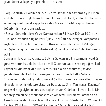
çevre dostu ve kapsayıcı projelere imza atıyor:
•
Yeşil Otelcilik ve Yenilenen Yüz:
Turizm
Haftası’nda tamamen yenilenen
ve dijitalleşen yüzüyle hizmete giren ISG Airport Hotel, sürdürülebilir enerji
verimliliği için küresel saygınlığa sahip GreenRE Sertifikasyonu teknik
değerlendirme sürecini başlattı.
•
Sosyal Sorumluluk ve Çevre Kampanyaları:
31 Mayıs Dünya Tütünsüz
Günü’nde izmarit kirliliğine karşı “Çünkü; A
d
ı Üst
ünde Akciğer” kampanyası
başlatılırken, 1–7 Haziran Çevre Haftası
kapsamında İstanbul Valiliği iş
birliğiyle bagaj bantlarında plastik kirliliğine dikkat çeken “Sıfır Atık” sergisi
açıldı.
Dünyanın ilk kadın savaş pilotu Sabiha Gökçen’in adını taşımanın verdiği
gurur ve sorumlulukla hareket eden ISG, toplumsal cinsiyet eşitliği ve kadın
vizyonunu kurumsal kültürünün merkezine alan havalimanı; sektör
genelindeki lider kadınların sinerjisini artıran ‘Brunch Talks: Sabiha
Gökçen’in İzinde’ buluşmaları, havacılığa ilham veren rol modellerin başarı
hikayelerini geniş kitlelere ulaştıran ‘Havacılıkta Sınır Tanımayan Kadınlar’
belgesel projesiyle bu duruşunu taçlandırıyor. Kadınların havacılıktaki izini
derinleştiren bu
belgeselin tasarım ve konsepti
uluslararası arenada da
Kanada merkezli ‘Dünya Havacı Kadınlar Enstitüsü’ (Institute for Women Of
Aviation Worldwide – iWOAW) tarafından ‘Dünya Havacı Kadınlar Haftası’