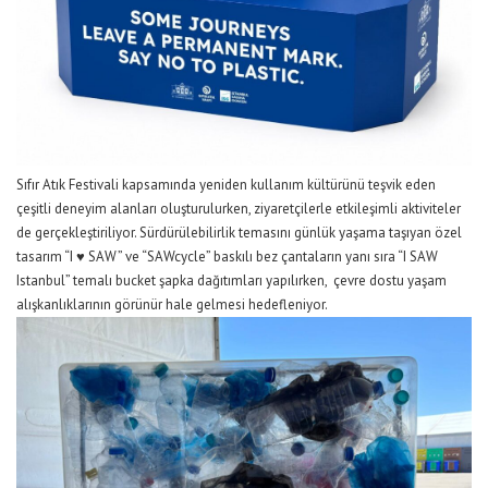
Sıfır Atık
Festivali
kapsamında
yeniden kullanım kültürünü teşvik eden
çeşitli deneyim alanları oluşturulurken, ziyaretçilerle etkileşimli
aktiviteler
de
gerçekleştiri
liyor
. Sürdürülebilirlik temasını günlük yaşama taşıyan özel
tasarım “I
♥
SAW” ve “SAWcycle” baskılı bez çantaların yanı sıra
“I SAW
Istanbul” temalı
bucket şapka dağıtımları yapılırken, çevre dostu yaşam
alışkanlıklarının görünür hale gelmesi hedeflen
iyor
.