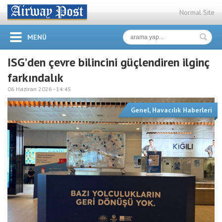
Normal Site
MENÜ
ISG’den çevre bilincini güçlendiren ilginç
farkındalık
06 Haziran 2026 -
14:45
Genel
,
Havacılık Haberleri