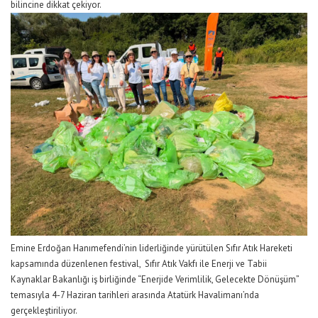
bilincine dikkat çekiyor.
Emine Erdoğan
Hanımefendi’nin
liderliğinde yürütülen Sıfır Atık Hareketi
kapsamında düzenlenen
festival
, Sıfır Atık Vakfı ile Enerji ve Tabii
Kaynaklar Bakanlığı iş birliğinde “Enerjide Verimlilik, Gelecekte Dönüşüm”
temasıyla 4-7 Haziran tarihleri arasında Atatürk Havalimanı’nda
gerçekleştiriliyor.