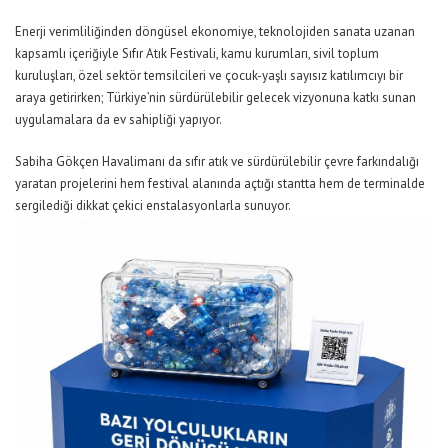
Enerji verimliliğinden döngüsel ekonomiye, teknolojiden sanata uzanan
kapsamlı içeriğiyle Sıfır Atık Festivali,
kamu kurumları
,
sivil toplum
kuruluşları
,
özel sektör temsilcileri
ve
çocuk-yaşlı sayısız katılımcıyı
bir
araya getirirken;
Türkiye’nin sürdürülebilir gelecek vizyonuna katkı sunan
uygulamalara da ev sahipliği yapıyor.
S
abiha Gökçen Havalimanı da
sıfır atık ve sürdürülebilir çevre
farkındalığı
yaratan
projelerini
hem festival alanında açtığı stantta hem de
terminal
de
sergilediği dikkat çekici
enstalasyonlarla
sunuyor.