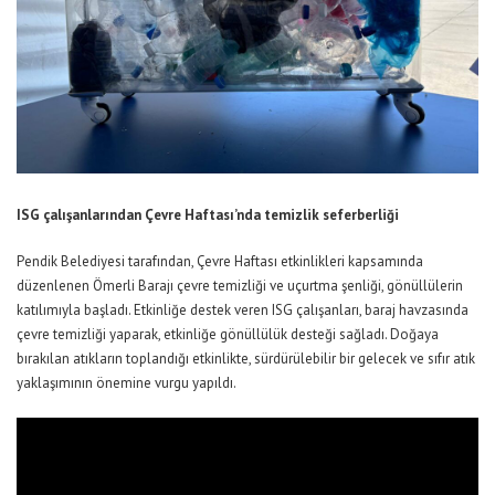
ISG
çalışanlarından
Ç
evre
H
aftası’nda
temizlik
seferberliği
Pendik Belediyesi
tarafından,
Çevre Haftası etkinlikleri kapsamında
düzenlenen
Ömerli Barajı
ç
evre
t
emizliği ve
u
çurtma
ş
enliği, gönüllülerin
katılımıyla
başladı.
Etkinliğe destek veren
I
SG çalışanları, baraj havzasında
çevre temizliği
yaparak, etkinliğe gönüllülük desteği sağladı.
Doğaya
bırakılan atıkların toplandığı etkinlikte, sürdürülebilir bir gelecek ve sıfır atık
yaklaşımının önemine vurgu
yapıldı.