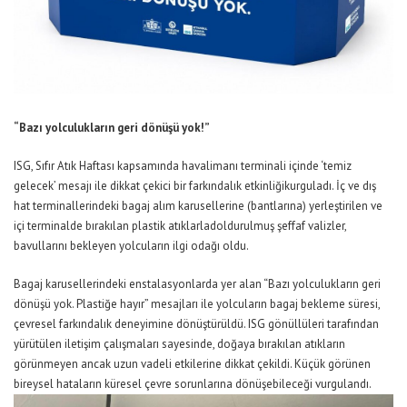
“Bazı
yolculukların geri dönüşü yok
!”
ISG, Sıfır Atık Haftası kapsamında havalimanı terminali içinde
‘temiz
gelecek’ mesajı ile di
kkat çekici bir farkındalık
etkinliği
kurguladı. İç ve dış
hat terminallerindeki bagaj alım karusellerine (bantlarına) yerleştirilen ve
içi
terminalde bırakılan
plastik
atıklarla
doldurulmuş şeffaf valizler,
bavullarını bekleyen yolcuların ilgi odağı oldu.
B
agaj
karusellerindeki
enstalasyonlarda
yer alan
“Bazı yolculukların geri
dönüşü yok. Plastiğe hayır”
mesajları
ile
yolcuların bagaj bekleme süresi,
çevresel farkındalık deneyimine dönüştürüldü. ISG gönüllüleri tarafından
yürütülen iletişim çalışmaları sayesinde, doğaya bırakılan atıkların
görünmeyen ancak uzun vadeli etkilerine dikkat çekildi. Küçük görünen
bireysel hataların küresel çevre sorunlarına dönüşebileceği vurgulandı.