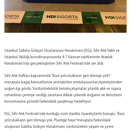
İstanbul Sabiha Gökçen Uluslararası Havalimanı (ISG), Sıfır Atık Vakfı ve
İstanbul Valiliği koordinasyonunda 4-7 Haziran tarihlerinde Atatürk
Havalimanı’nda gerçekleştirilen Sıfır Atık Festivali’nde yer aldı.
Sıfır Atık Haftası
kapsamında “Bazı
yolculukların geri dönüşü yok
!”
mesajıyla
bagaj
karusellerine
yerleştirilen
enstalasyonlar
,
ziyaretçilerden
yoğun ilgi gördü.
Sürdürülebilirlik temalı
çalışmalar
;
p
lastik atık ve sigara
izmaritinin çevreye verdiği zararlara dikkat çekerek doğanın ve denizlerin
korunmasına yönelik farkındalık yaratmayı hedefliyor.
ISG, Sıfır Atık Festivali’nde kurduğu özel stan
tt
a ziyaretçilerle buluştu. “
Bazı
yolculukların geri dönüşü yok. Plastiğe hayır”
mesajıyla farkındalık
oluşturan Sabiha Gökçen Havalimanı, sürdürülebilir yaşam ve çevre