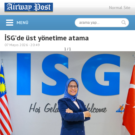
Normal Site
MENÜ
İSG’de üst yönetime atama
07 Mayıs 2026 -
20:49
1 / 1