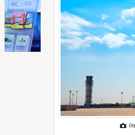
Ay’da beklenen çarpışma g
Orj