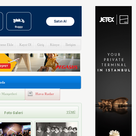
itene Ekle
Kayıt Ol
Giriş
Künye
İletişim
zda
 Manşetleri
Hava Radar
Foto Galeri
TÜMÜ