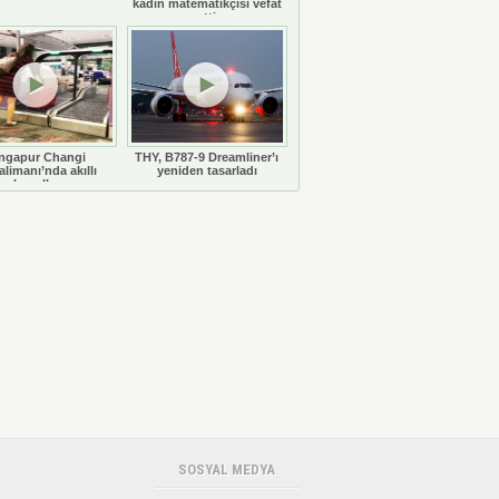
kadın matematikçisi vefat
etti
ngapur Changi
THY, B787-9 Dreamliner’ı
limanı’nda akıllı
yeniden tasarladı
bavullar
SOSYAL MEDYA