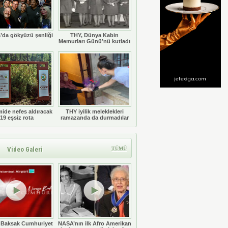
’da gökyüzü şenliği
THY, Dünya Kabin
Memurları Günü’nü kutladı
ide nefes aldıracak
THY iyilik meleklekleri
19 eşsiz rota
ramazanda da durmadılar
Video Galeri
TÜMÜ
 Baksak Cumhuriyet
NASA’nın ilk Afro Amerikan