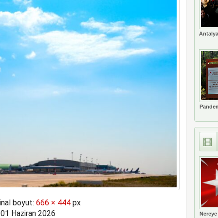
erçekleşti
Antalya
Pandem
inal boyut:
666 × 444
px
01 Haziran 2026
Nereye