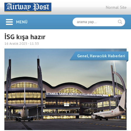
Normal Site
MENÜ
İSG kışa hazır
16 Aralık 2025 -
11:33
Genel
,
Havacılık Haberleri