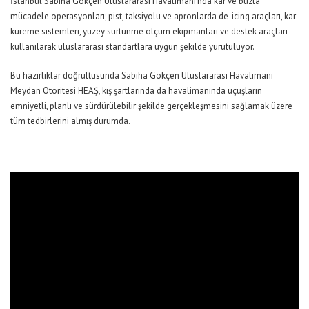
İstanbul
Sabiha Gökçen Uluslararası Havalimanı’nda kar ve buzla
mücadele operasyonları; pist,
taksiyolu
ve apronlarda de-
icing
araçları, kar
küreme sistemleri, yüzey sürtünme ölçüm ekipmanları ve destek araçları
kullanılarak uluslararası standartlara uygun şekilde yürütül
üyor
.
Bu hazırlıklar doğrultusunda
Sabiha Gökçen Uluslararası Havalimanı
Meydan Otoritesi HEAŞ, kış şartlarında da
havalimanında
uçuşların
emniyetli, planlı ve sürdürülebilir şekilde gerçekleşmesini sağlamak üzere
tüm tedbirlerini al
mış durumda
.