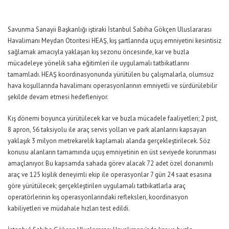
Savunma Sanayii Başkanlığı iştiraki İstanbul Sabiha Gökçen Uluslararası
Havalimanı Meydan Otoritesi HEAŞ, kış şartlarında uçuş emniyetini kesintisiz
sağlamak amacıyla yaklaşan kış sezonu öncesinde, kar ve buzla
mücadeleye yönelik saha eğitimleri ile uygulamalı tatbikatlarını
tamaml
adı
. HEAŞ koordinasyonunda yürütülen bu çalışmalarla, olumsuz
hava koşullarında havalimanı operasyonlarının
emniyetli
ve sürdürülebilir
şekilde devam etmesi
hedefleniyor
.
Kış dönemi boyunca yürütülecek kar ve buzla mücadele faaliyetleri; 2 pist,
8 apron, 56
taksiyolu
ile araç servis yolları ve park alanlarını kapsayan
yaklaşık 3 milyon metrekarelik kaplamalı alanda gerçekleştirilece
k.
S
öz
konusu alanların tamamında uçuş emniyetinin en üst seviyede korunması
amaçlanıyor
. Bu kapsamda sahada görev alacak 72 adet özel donanımlı
araç ve 125 kişilik deneyimli ekip ile operasyonlar 7 gün 24 saat esasına
göre yürütülecek; gerçekleştirilen uygulamalı tatbikatlarla araç
operatörlerinin kış operasyonlarındaki refleksleri, koordinasyon
kabiliyetleri ve müdahale hızları test
edildi
.