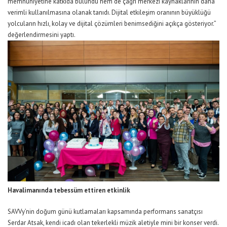
memnuniyetine katkıda bulundu hem de çağrı merkezi kaynaklarının daha
verimli kullanılmasına olanak tanıdı. Dijital etkileşim oranının büyüklüğü
yolcuların hızlı, kolay ve dijital çözümleri benimsediğini açıkça gösteriyor.”
değerlendirmesini yaptı.
Havalimanında tebessüm ettiren etkinlik
SAVVy’nin doğum günü kutlamaları kapsamında performans sanatçısı
Serdar Atsak, kendi icadı olan tekerlekli müzik aletiyle mini bir konser verdi.