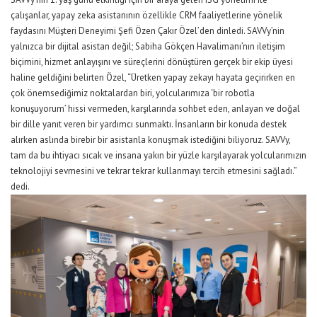
çalışanlar, yapay zeka asistanının özellikle CRM faaliyetlerine yönelik
faydasını Müşteri Deneyimi Şefi Özen Çakır Özel’den dinledi. SAVVy’nin
yalnızca bir dijital asistan değil; Sabiha Gökçen Havalimanı’nın iletişim
biçimini, hizmet anlayışını ve süreçlerini dönüştüren gerçek bir ekip üyesi
haline geldiğini belirten Özel, “Üretken yapay zekayı hayata geçirirken en
çok önemsediğimiz noktalardan biri, yolcularımıza ‘bir robotla
konuşuyorum’ hissi vermeden, karşılarında sohbet eden, anlayan ve doğal
bir dille yanıt veren bir yardımcı sunmaktı. İnsanların bir konuda destek
alırken aslında birebir bir asistanla konuşmak istediğini biliyoruz. SAVVy,
tam da bu ihtiyacı sıcak ve insana yakın bir yüzle karşılayarak yolcularımızın
teknolojiyi sevmesini ve tekrar tekrar kullanmayı tercih etmesini sağladı.”
dedi.