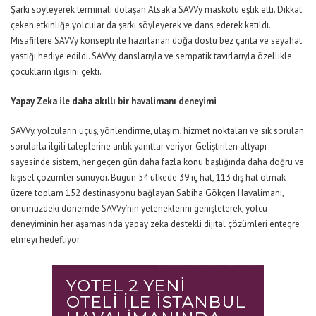
Şarkı söyleyerek terminali dolaşan Atsak’a SAVVy maskotu eşlik etti. Dikkat
çeken etkinliğe yolcular da şarkı söyleyerek ve dans ederek katıldı.
Misafirlere SAVVy konsepti ile hazırlanan doğa dostu bez çanta ve seyahat
yastığı hediye edildi. SAVVy, danslarıyla ve sempatik tavırlarıyla özellikle
çocukların ilgisini çekti.
Yapay Zeka ile daha akıllı bir havalimanı deneyimi
SAVVy, yolcuların uçuş, yönlendirme, ulaşım, hizmet noktaları ve sık sorulan
sorularla ilgili taleplerine anlık yanıtlar veriyor. Geliştirilen altyapı
sayesinde sistem, her geçen gün daha fazla konu başlığında daha doğru ve
kişisel çözümler sunuyor. Bugün 54 ülkede 39 iç hat, 113 dış hat olmak
üzere toplam 152 destinasyonu bağlayan Sabiha Gökçen Havalimanı,
önümüzdeki dönemde SAVVy’nin yeteneklerini genişleterek, yolcu
deneyiminin her aşamasında yapay zeka destekli dijital çözümleri entegre
etmeyi hedefliyor.