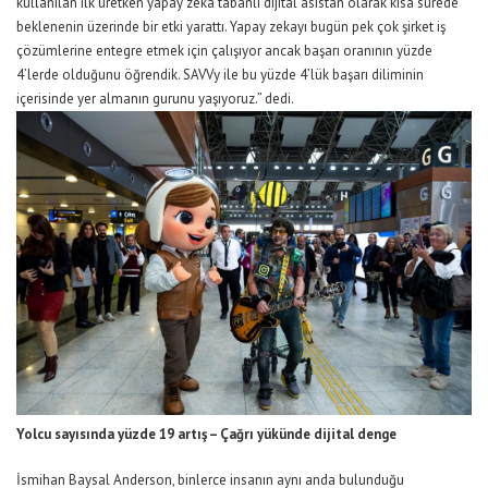
kullanılan ilk üretken yapay zeka tabanlı dijital asistan olarak kısa sürede
beklenenin üzerinde bir etki yarattı. Yapay zekayı bugün pek çok şirket iş
çözümlerine entegre etmek için çalışıyor ancak başarı oranının yüzde
4’lerde olduğunu öğrendik. SAVVy ile bu yüzde 4’lük başarı diliminin
içerisinde yer almanın gurunu yaşıyoruz.” dedi.
Yolcu sayısında yüzde 19 artış – Çağrı yükünde dijital denge
İsmihan Baysal Anderson, binlerce insanın aynı anda bulunduğu