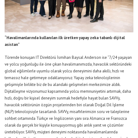
“Havalimanlarında kullanılan ilk üretken yapay zeka tabanlı dijital
asistan”
Törende konuşan IT Direktörü İsmihan Baysal Anderson ise “
7/24
yaşayan
ve yolcu yoğunluğu ile öne çıkan havalimanımızda, havacılık sektöründeki
global eğilimlerle uyumlu olarak yolcu deneyimini daha akıllı, hızlı ve
temassız hale getirmeye odaklanıyoruz. Yapay zeka teknolojilerinin
gelişimiyle birlikte biz de bu alandaki gelişmeleri merkezimize aldık.
Dijitalleşme vizyonumuz kapsamında yolcu memnuniyetini artırmak, daha
hızlı, doğru bir kişisel deneyim sunmak hedefiyle hayat bulan SAVVy,
havacılık sektörünün özgün projelerinden biri olarak Doğal Dil İşleme
(NLP) teknolojisiyle tasarlandı. SAVVy, misafirlerimizin soru ve taleplerine
sohbet ortamında Türkçe ve İngilizcenin yanı sıra Almanca ve Fransızca
olarak da gerçek bir kişiyle konuşuyormuş gibi anlık yanıt ve çözümler
üretebiliyor. SAVVy, müşteri deneyimi noktasında havalimanlarında