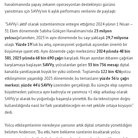
havalimanında yapay zekanın operasyonları destekleyici gücünü
yansıtması için SAVVy’nin 6 aylık performans verilerini de paylaştı:
“SAVVy’i aktif olarak sistemlerimize entegre ettiğimiz 2024 yılının
1 Nisan
–
31 Ekim döneminde Sabiha Gökçen Havalimanı’nda
25 milyon
yolcu
ağırlanırken, 2025’in aynı döneminde bu sayı yaklaşık
29,7 milyona
ulaştı.
Yüzde 19
’luk bu artış, operasyonel yoğunluk açısından önemli bir
büyümeye işaret etti. Aynı dönemde çağrı merkezimiz
2024 yılında 48 bin
381
,
2025 yılında 68 bin 690 çağrı
karşıladı. Nisan ayından itibaren çağrıları
karşılamaya başlayan
SAVVy
, yolculardan gelen
53 bin 736 mesajı
dijital
kanalda yanıtlayarak büyük bir yükü üstlendi. Toplamda
122 bin 426
yolcu
etkileşiminin yaşandığı 2025 döneminde, bu temasların
yüzde 56’sı çağrı
merkezi
,
yüzde 44’ü SAVVy
üzerinden gerçekleşti. Bu süreçte ekip sayımızı
büyütmeden; yalnızca aynı kadroyla ve yanımıza +1 ekip arkadaşı olarak
SAVVy’yi alarak bu yoğunluğu başarıyla yönettik. Bu da teknolojinin doğru
kullanıldığında nasıl bir fark yaratabileceğini en net şekilde ortaya koyuyor.”
dedi.
Yolcu etkileşimlerinin neredeyse yarısının artık dijital ortamda yönetildiğini
belirten Anderson, “Bu etki, hem bekleme sürelerini kısaltarak yolcu