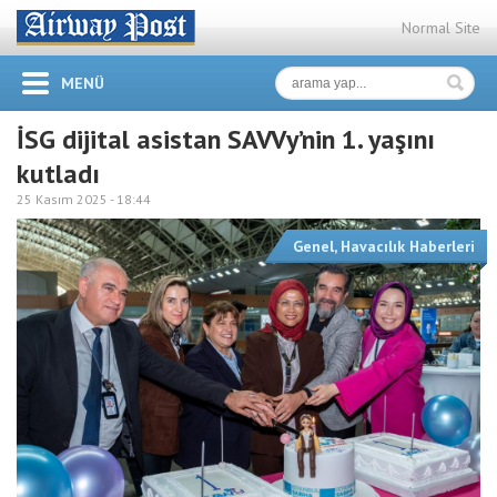
Normal Site
MENÜ
İSG dijital asistan SAVVy’nin 1. yaşını
kutladı
25 Kasım 2025 -
18:44
Genel
,
Havacılık Haberleri