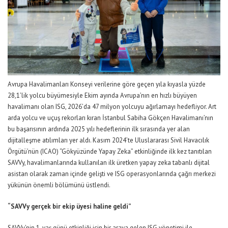
Avrupa Havalimanları Konseyi verilerine göre geçen yıla kıyasla yüzde
28,1’lik yolcu büyümesiyle Ekim ayında Avrupa’nın en hızlı büyüyen
havalimanı olan ISG, 2026’da 47 milyon yolcuyu ağırlamayı hedefliyor. Art
arda yolcu ve uçuş rekorları kıran İstanbul Sabiha Gökçen Havalimanı’nın
bu başarısının ardında 2025 yılı hedeflerinin ilk sırasında yer alan
dijitalleşme atılımları yer aldı. Kasım 2024’te Uluslararası Sivil Havacılık
Örgütü’nün (ICAO) “Gökyüzünde Yapay Zeka” etkinliğinde ilk kez tanıtılan
SAVVy, havalimanlarında kullanılan ilk üretken yapay zeka tabanlı dijital
asistan olarak zaman içinde gelişti ve ISG operasyonlarında çağrı merkezi
yükünün önemli bölümünü üstlendi.
“SAVVy gerçek bir ekip üyesi haline geldi”
SAVVy’nin 1. yaş günü etkinliği için bir araya gelen ISG yönetimi ile