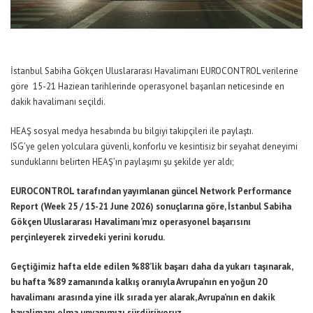
İstanbul Sabiha Gökçen Uluslararası Havalimanı EUROCONTROL verilerine
göre 15-21 Haziean tarihlerinde operasyonel başarıları neticesinde en
dakik havalimanı seçildi.
HEAŞ sosyal medya hesabında bu bilgiyi takipçileri ile paylaştı.
ISG’ye gelen yolculara güvenli, konforlu ve kesintisiz bir seyahat deneyimi
sunduklarını belirten HEAŞ’ın paylaşımı şu şekilde yer aldı;
EUROCONTROL tarafından yayımlanan güncel Network Performance
Report (Week 25 / 15-21 June 2026) sonuçlarına göre, İstanbul Sabiha
Gökçen Uluslararası Havalimanı’mız operasyonel başarısını
perçinleyerek zirvedeki yerini korudu.
Geçtiğimiz hafta elde edilen %88’lik başarı daha da yukarı taşınarak,
bu hafta %89 zamanında kalkış oranıyla Avrupa’nın en yoğun 20
havalimanı arasında yine ilk sırada yer alarak, Avrupa’nın en dakik
havalimanı olma unvanımızı sürdürüyoruz.