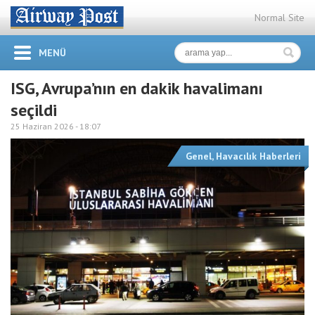
Normal Site
MENÜ
ISG, Avrupa’nın en dakik havalimanı
seçildi
25 Haziran 2026 -
18:07
Genel
,
Havacılık Haberleri