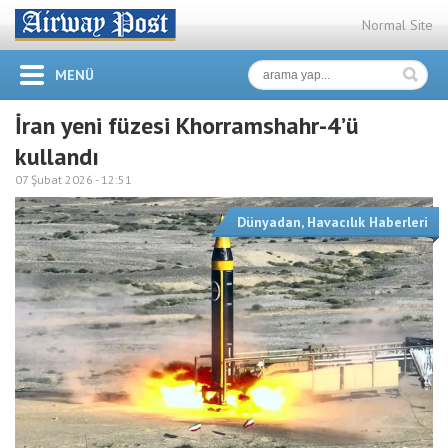
Normal Site
MENÜ
İran yeni füzesi Khorramshahr-4’ü
kullandı
07 Şubat 2026 -
12:51
Dünyadan
,
Havacılık Haberleri