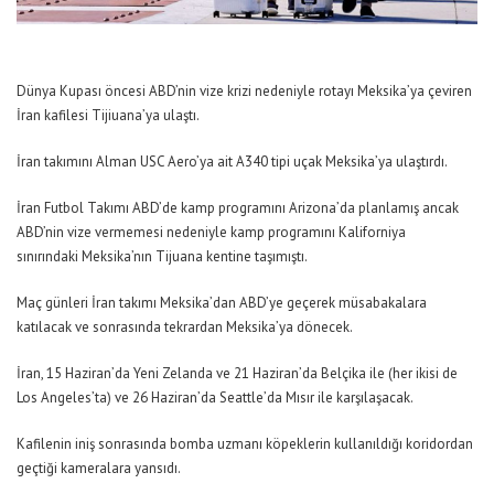
Dünya Kupası öncesi ABD’nin vize krizi nedeniyle rotayı Meksika’ya çeviren
İran kafilesi Tijiuana’ya ulaştı.
İran takımını Alman USC Aero’ya ait A340 tipi uçak Meksika’ya ulaştırdı.
İran Futbol Takımı ABD’de kamp programını Arizona’da planlamış ancak
ABD’nin vize vermemesi nedeniyle kamp programını Kaliforniya
sınırındaki Meksika’nın Tijuana kentine taşımıştı.
Maç günleri İran takımı Meksika’dan ABD’ye geçerek müsabakalara
katılacak ve sonrasında tekrardan Meksika’ya dönecek.
İran, 15 Haziran’da Yeni Zelanda ve 21 Haziran’da Belçika ile (her ikisi de
Los Angeles’ta) ve 26 Haziran’da Seattle’da Mısır ile karşılaşacak.
Kafilenin iniş sonrasında bomba uzmanı köpeklerin kullanıldığı koridordan
geçtiği kameralara yansıdı.