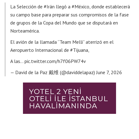
La Selección de
#Irán
llegó a
#México
, donde establecerá
su campo base para preparar sus compromisos de la fase
de grupos de la Copa del Mundo que se disputará en
Norteamérica.
El avión de la llamada “Team Melli” aterrizó en el
Aeropuerto Internacional de
#Tijuana
,
A las…
pic.twitter.com/h7f06PW74v
— David de la Paz 戴维 (@daviddelapaz)
June 7, 2026