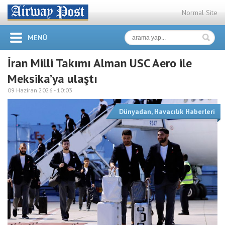
Normal Site
MENÜ
İran Milli Takımı Alman USC Aero ile
Meksika’ya ulaştı
09 Haziran 2026 -
10:03
Dünyadan
,
Havacılık Haberleri