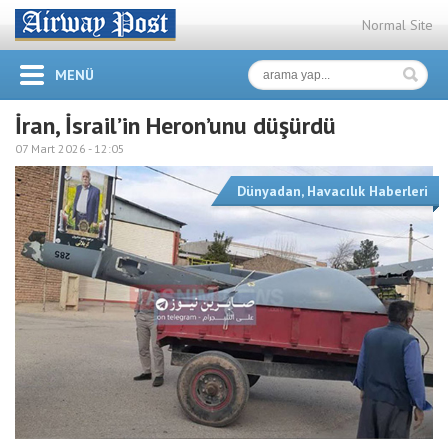
Normal Site
MENÜ
İran, İsrail’in Heron’unu düşürdü
07 Mart 2026 -
12:05
Dünyadan
,
Havacılık Haberleri