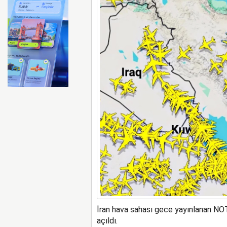
Ryanair kış sezonunda Fas’t
İran hava sahası gece yayınlanan NO
açıldı.