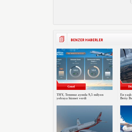
BENZER HABERLER
Genel
Dü
THY, Temmuz ayında 9,5 milyon
En yaşlı
yolcuya hizmet verdi
Betty B