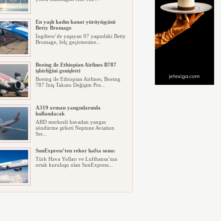
En yaşlı kadın kanat yürüyüşçüsü
Betty Bromage
İngiltere’de yaşayan 97 yaşındaki Betty
Bromage, felç geçirmesine...
Boeing ile Ethiopian Airlines B787
işbirliğini genişletti
Boeing ile Ethiopian Airlines, Boeing
787 İniş Takımı Değişim Pro...
A319 orman yangınlarında
kullanılacak
ABD merkezli havadan yangın
söndürme şirketi Neptune Aviation
Ser...
SunExpress’ten rekor hafta sonu:
Türk Hava Yolları ve Lufthansa’nın
ortak kuruluşu olan SunExpress...
THY Osaka’da kapasite artışına
gidiyor
Türk Hava Yolları, İstanbul–Osaka
Kansai hattında 2026 Eylül ayın...