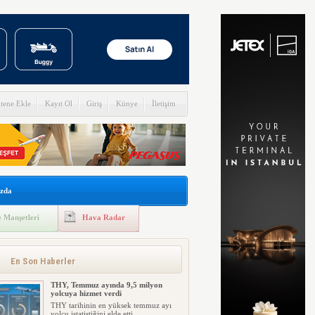
itene Ekle
Kayıt Ol
Giriş
Künye
İletişim
zda
 Manşetleri
Hava Radar
En Son Haberler
THY, Temmuz ayında 9,5 milyon
yolcuya hizmet verdi
THY tarihinin en yüksek temmuz ayı
yolcu istatistiğini elde etti....