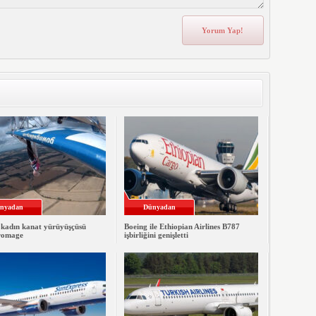
nyadan
Dünyadan
 kadın kanat yürüyüşçüsü
Boeing ile Ethiopian Airlines B787
romage
işbirliğini genişletti